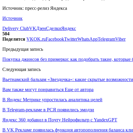
Источник: пресс-релиз Яндекса
Источник
Delivery Club
VK
Дзен
Сделки
Яндекс
504
Поделится
VK
OK.ru
Facebook
Twitter
WhatsApp
Telegram
Viber
Предыдущая запись
Покупка джинсов без примерки: как подобрать такие, которые 
Следующая запись
Вьетнамский бальзам «Звездочка»: какие скрытые возможности 
Вам также могут понравиться
Еще от автора
В Яндекс Метрике упростилась аналитика целей
В Telegram-рекламе в РСЯ появились эмодзи
Яндекс 360 добавил в Почту Нейрофильтр с YandexGPT
В VK Рекламе появилась функция автопополнения баланса кл