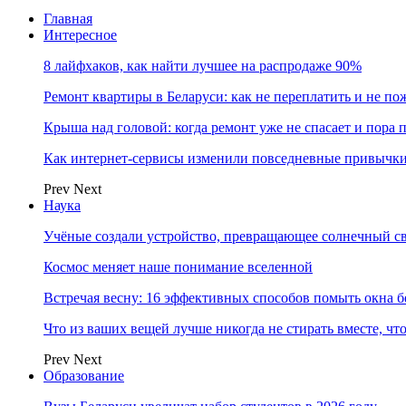
Главная
Интересное
8 лайфхаков, как найти лучшее на распродаже 90%
Ремонт квартиры в Беларуси: как не переплатить и не по
Крыша над головой: когда ремонт уже не спасает и пора
Как интернет-сервисы изменили повседневные привычки
Prev
Next
Наука
Учёные создали устройство, превращающее солнечный св
Космос меняет наше понимание вселенной
Встречая весну: 16 эффективных способов помыть окна б
Что из ваших вещей лучше никогда не стирать вместе, чт
Prev
Next
Образование