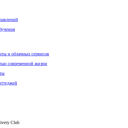
правлений
бучения
очты и облачных сервисов
стью современной жизни
нты
оттеджей
ivery Club