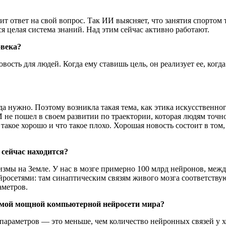
ит ответ на свой вопрос. Так ИИ выясняет, что занятия спортом
 целая система знаний. Над этим сейчас активно работают.
овека?
вость для людей. Когда ему ставишь цель, он реализует ее, когд
а нужно. Поэтому возникла такая тема, как этика искусственног
не пошел в своем развитии по траектории, которая людям точно
о такое хорошо и что такое плохо. Хорошая новость состоит в то
 сейчас находится?
змы на Земле. У нас в мозге примерно 100 млрд нейронов, между
нейросетями: там синаптическим связям живого мозга соответств
аметров.
самой мощной компьютерной нейросети мира?
 параметров — это меньше, чем количество нейронных связей у 