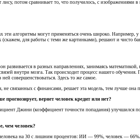
 лису, потом сравнивает то, что получилось, с изображениями в 
ах эти алгоритмы могут применяться очень широко. Например, у
(скажем, для работы с теми же картинками), решают и чисто ба
 он развивается в разных направлениях, занимаясь математикой,
вязей внутри мозга. Так происходит процесс нашего обучения. 
 ней совершенствоваться. Здесь то же самое.
, не связанных с финансами, решает эта модель, тем лучше она 
е прогнозирует, вернет человек кредит или нет?
циент Джини (коэффициент точности попадания) улучшился по 
е, чем человек?
человека на 30 с лишним процентов: ИИ — 99%, человек — 66%.