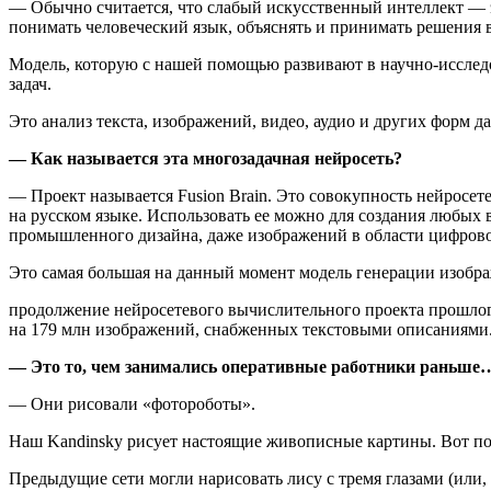
— Обычно считается, что слабый искусственный интеллект — эт
понимать человеческий язык, объяснять и принимать решения в
Модель, которую с нашей помощью развивают в научно-исследов
задач.
Это анализ текста, изображений, видео, аудио и других форм д
— Как называется эта многозадачная нейросеть?
— Проект называется Fusion Brain. Это совокупность нейросе
на русском языке. Использовать ее можно для создания любых
промышленного дизайна, даже изображений в области цифрово
Это самая большая на данный момент модель генерации изобра
продолжение нейросетевого вычислительного проекта прошлого
на 179 млн изображений, снабженных текстовыми описаниями
— Это то, чем занимались оперативные работники раньше
— Они рисовали «фотороботы».
Наш Kandinsky рисует настоящие живописные картины. Вот пос
Предыдущие сети могли нарисовать лису с тремя глазами (или, 