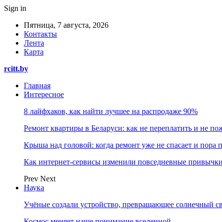
Sign in
Пятница, 7 августа, 2026
Контакты
Лента
Карта
rcitt.by
Главная
Интересное
8 лайфхаков, как найти лучшее на распродаже 90%
Ремонт квартиры в Беларуси: как не переплатить и не по
Крыша над головой: когда ремонт уже не спасает и пора
Как интернет-сервисы изменили повседневные привычки
Prev
Next
Наука
Учёные создали устройство, превращающее солнечный св
Космос меняет наше понимание вселенной