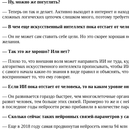
— Ну, можно же погуглить?
— Теперь он так и делает. Активно выходит в интернет и наход
сложных логических цепочек слишком много, поэтому требуется
— В чем еще искусственный интеллект пока отстает от чел
— Он не может сам ставить себе цели. Но это скорее хорошая но
желания.
— Так это же хорошо? Или нет?
— Плохо то, что внешняя воля может направить ИИ не туда, куд
алгоритмах искусственного интеллекта прописывать, чтобы ИИ 
с самого начала какие-то знания в виде правил и объяснять, чт
воспринимает то, что ему говорят.
— Если ИИ пока отстает от человека, то на каком уровне он
— Он развивается гораздо быстрее, чем многоклеточные органи
развит человек, тем больше этих связей. Примерно то же и с 
в последние годы нейросети резко прибавили в количестве пар
— Сколько сейчас таких нейронных связей-параметров у 
— Еще в 2018 году самая продвинутая нейросеть имела 94 млн