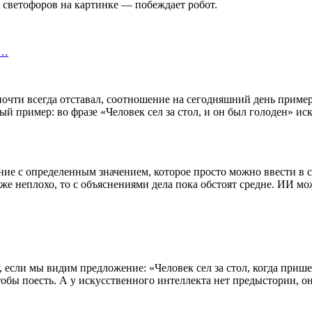
 светофоров на картинке — побеждает робот.
и…
очти всегда отставал, соотношение на сегодняшний день приме
й пример: во фразе «Человек сел за стол, и он был голоден» и
ие с определенным значением, которое просто можно ввести в 
же неплохо, то с объяснениями дела пока обстоят средне. ИИ мож
 если мы видим предложение: «Человек сел за стол, когда прише
 чтобы поесть. А у искусственного интеллекта нет предыстории, 