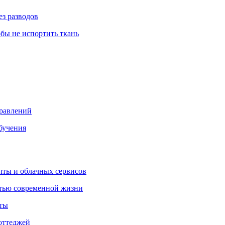
ез разводов
обы не испортить ткань
правлений
бучения
очты и облачных сервисов
стью современной жизни
нты
оттеджей