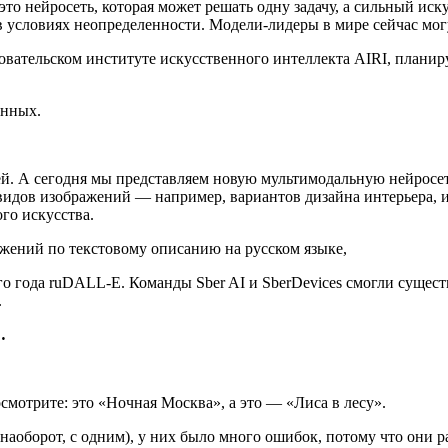
о нейросеть, которая может решать одну задачу, а сильный иск
 условиях неопределенности. Модели-лидеры в мире сейчас могу
ательском институте искусственного интеллекта AIRI, планирует
анных.
тей. А сегодня мы представляем новую мультимодальную нейросе
 видов изображений — например, вариантов дизайна интерьера, 
го искусства.
жений по текстовому описанию на русском языке,
 года ruDALL-E. Команды Sber AI и SberDevices смогли существ
.
…
мотрите: это «Ночная Москва», а это — «Лиса в лесу».
наоборот, с одним), у них было много ошибок, потому что они ра