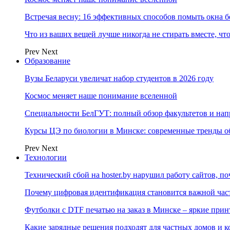
Встречая весну: 16 эффективных способов помыть окна б
Что из ваших вещей лучше никогда не стирать вместе, чт
Prev
Next
Образование
Вузы Беларуси увеличат набор студентов в 2026 году
Космос меняет наше понимание вселенной
Специальности БелГУТ: полный обзор факультетов и на
Курсы ЦЭ по биологии в Минске: современные тренды о
Prev
Next
Технологии
Технический сбой на hoster.by нарушил работу сайтов, п
Почему цифровая идентификация становится важной ча
Футболки с DTF печатью на заказ в Минске – яркие при
Какие зарядные решения подходят для частных домов и к