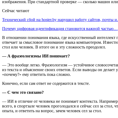
изображения. При стандартной проверке — сколько машин или
Сейчас читают
Технический сбой на hoster.by нарушил работу сайтов, почты 
Почему цифровая идентификация становится важной частью…
В отношении понимания языка, где искусственный интеллект п
отвечает за смысловое понимание языка компьютером. Известны
стол или человек. В итоге он и эту сложность преодолел.
— А фразеологизмы ИИ понимает?
— Это вообще легко. Фразеологизм — устойчивое словосочетан
из текста и объяснение своих ответов. Если выводы он делает у
«почему?» ему ответить пока сложно.
Конечно, если сам ответ не содержится в тексте.
— С чем это связано?
— ИИ в отличие от человека не понимает контекста. Например,
всего, в спортзале человек проголодался и сейчас сел за стол,
опыта, и ответить на вопрос, зачем человек сел за стол.