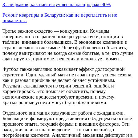
8 лайфхаков, как найти лучшее на распродаже 90%
Ремонт квартиры в Беларуси: как не переплатить и не
пожалеть…
Третье важное сходство — конкуренция. Команды
соперничают за ограниченные ресурсы: очки, позиции в
таблице, внимание болельщиков. В экономике компании и
страны делают то же самое. Через футбол легко объяснить,
почему выигрывают не всегда самые богатые, а те, кто лучше
адаптируется, принимает решения и использует момент.
Футбол также наглядно показывает эффект долгосрочной
стратегии. Один удачный матч не гарантирует успеха сезона,
как и разовая прибыль не делает бизнес устойчивым.
Результат складывается из серии решений, ошибок и
корректировок. Это помогает объяснить, почему
экономические процессы требуют времени и почему
краткосрочные успехи могут быть обманчивыми.
Отдельного внимания заслуживает работа с ожиданиями.
Болельщики формируют представления о будущем на основе
прошлого опыта, текущей формы и внешних факторов. Эти
ожидания влияют на поведение — от настроений до
потребления контента. Аналогичный механизм действует и в