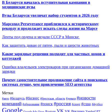
В Беларуси началась вступительная кампания в
медицинские вузы
Вузы Беларуси увеличат набор студентов в 2026 году
Марсоход Perseverance приблизился к историческому
рекорду и продолжает искать следы жизни на Марсе
Ленты под ордена и медали СССР в Минске
Как защитить диван от пятен, пыли и шерсти животных
Какие зарядные решения подходят для частных домов и
коттеджей
Ошибки владельцев электрокаров при организации домашней
зарядки
Почему самостоятельное продвижение сайта в поисковых
системах лучше, чем привлечение SEO агентства
Метки
#новости
#бизнес
#беларусь
#авто
#деньги
#брестская_область
#россия
компаний
#сша
#поиск
#футбол
#образование
#спорт
Google
VK
VK Реклама
Rustore
YandexGPT
Google Ads
Ozon