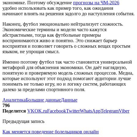
экономике. Поэтому обсуждение
прогнозы на ЧМ-2026
удобно использовать как пример того, как ожидания
начинают влиять на решения задолго до наступления события.
Наконец, футбол эмоционально нейтрализует сложность.
Экономические термины и модели часто кажутся
абстрактными, тогда как футбольные примеры
воспринимаются живо и понятно. Это снижает барьер
восприятия и позволяет говорить о сложных вещах простым
языком, не упрощая смысл.
Именно поэтому футбол так часто становится универсальной
метафорой для объяснения экономики. Он даёт наглядную,
понятную и проверяемую модель сложных процессов. Медиа,
которые используют этот подход помогают аудитории лучше
понимать не только игру, но и логику систем, работающих
далеко за пределами спортивного поля.
Аналитика
Большие данные
Данные
796
Поделится
VK
OK.ru
Facebook
Twitter
WhatsApp
Telegram
Viber
Предыдущая запись
Как меняется поведение болельщиков онлайн