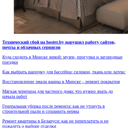
Технический сбой на hoster.by нарушил работу сайтов,
почты и облачных сервисов
Куда сходить в Минске зимой: музеи, прогулки и загородные
поездки
Как выбрать шапочку для бассейна: силикон, ткань или латекс
Восстановление эмали ванны в Минске – ремонт покрытия
Мягкая черепица для частного дома: что нужно знать до
начала работ
Генеральная уборка после ремонта: как не утонуть в
строительной пыли и сохранить нервы
Ремонт квартиры в Беларуси: как не переплатить и не
пожалеть о выборе отделки