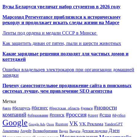
Вузы Беларуси увеличат набор студентов в 2026 году
Марсоход Perseverance приблизился к историческому
рекорду и продолжает искать следы жизни на Марсе
Ленты под ордена и медали СССР в Минске
Как защитить диван от пятен, пыли и шерсти животных
Какие зарядные решения подходят для частных домов и
коттеджей
Ошибки владельцев электрокаров при организации домашней
зарядки
Почему самостоятельное продвижение сайта в поисковых
системах лучше, чем привлечение SEO агентства
Метки
#новости
#бизнес
#беларусь
#авто
#деньги
#брестская_область
#россия
компаний
#сша
#поиск
#футбол
#образование
#спорт
Google
VK
VK Реклама
Rustore
YandexGPT
Google Ads
Ozon
Дзен
Апдейт
Великобритания
Аналитика
Выдача
Детские поделки
Видео