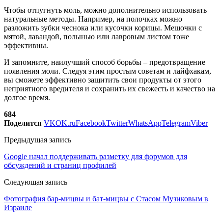
Чтобы отпугнуть моль, можно дополнительно использовать
натуральные методы. Например, на полочках можно
разложить зубки чеснока или кусочки корицы. Мешочки с
мятой, лавандой, полынью или лавровым листом тоже
эффективны.
И запомните, наилучший способ борьбы – предотвращение
появления моли. Следуя этим простым советам и лайфхакам,
вы сможете эффективно защитить свои продукты от этого
неприятного вредителя и сохранить их свежесть и качество на
долгое время.
684
Поделится
VK
OK.ru
Facebook
Twitter
WhatsApp
Telegram
Viber
Предыдущая запись
Google начал поддерживать разметку для форумов для
обсуждений и страниц профилей
Следующая запись
Фотография бар-мицвы и бат-мицвы с Стасом Музиковым в
Израиле