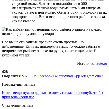
уксусной воды. Для этого понадобится в 500
миллиграммах теплой воды размешать 5 миллиграмм
уксуса. Затем в ней можно обмыть руки и ополоснуть их
под проточной. Вот и все, неприятного рыбного запаха
как не бывало.
Все выше описанные правила очень простые, но
действенные. Если их придерживаться, то можно забыть о
неприятном рыбном запахе на руках, полотенцах и всей
кухонной утвари.
Источник:
rsute.ru
428
Поделится
VK
OK.ru
Facebook
Twitter
WhatsApp
Telegram
Viber
Предыдущая запись
Какие вещи нужно держать в доме, согласно фэншуй, чтобы
привлечь изобилие
Следующая запись