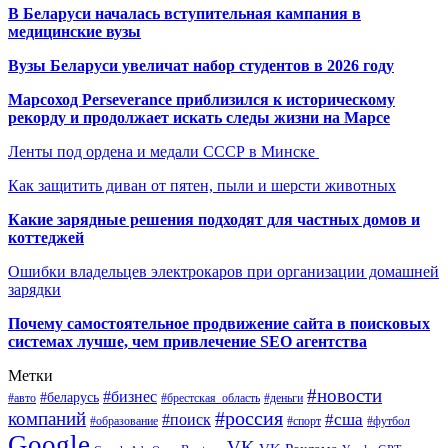
В Беларуси началась вступительная кампания в
медицинские вузы
Вузы Беларуси увеличат набор студентов в 2026 году
Марсоход Perseverance приблизился к историческому
рекорду и продолжает искать следы жизни на Марсе
Ленты под ордена и медали СССР в Минске
Как защитить диван от пятен, пыли и шерсти животных
Какие зарядные решения подходят для частных домов и
коттеджей
Ошибки владельцев электрокаров при организации домашней
зарядки
Почему самостоятельное продвижение сайта в поисковых
системах лучше, чем привлечение SEO агентства
Метки
#новости
#бизнес
#беларусь
#авто
#деньги
#брестская_область
#россия
компаний
#сша
#поиск
#футбол
#образование
#спорт
Google
VK