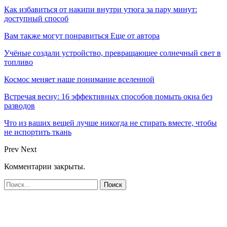
Как избавиться от накипи внутри утюга за пару минут:
доступный способ
Вам также могут понравиться
Еще от автора
Учёные создали устройство, превращающее солнечный свет в
топливо
Космос меняет наше понимание вселенной
Встречая весну: 16 эффективных способов помыть окна без
разводов
Что из ваших вещей лучше никогда не стирать вместе, чтобы
не испортить ткань
Prev
Next
Комментарии закрыты.