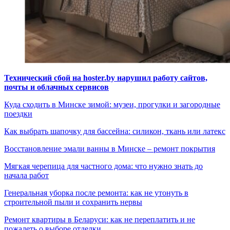
Технический сбой на hoster.by нарушил работу сайтов,
почты и облачных сервисов
Куда сходить в Минске зимой: музеи, прогулки и загородные
поездки
Как выбрать шапочку для бассейна: силикон, ткань или латекс
Восстановление эмали ванны в Минске – ремонт покрытия
Мягкая черепица для частного дома: что нужно знать до
начала работ
Генеральная уборка после ремонта: как не утонуть в
строительной пыли и сохранить нервы
Ремонт квартиры в Беларуси: как не переплатить и не
пожалеть о выборе отделки