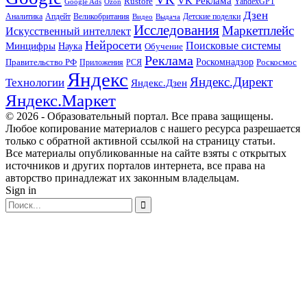
VK Реклама
Rustore
YandexGPT
Google Ads
Ozon
Дзен
Апдейт
Великобритания
Аналитика
Выдача
Детские поделки
Видео
Исследования
Маркетплейс
Искусственный интеллект
Нейросети
Поисковые системы
Минцифры
Наука
Обучение
Реклама
Правительство РФ
Роскомнадзор
Роскосмос
Приложения
РСЯ
Яндекс
Яндекс.Директ
Технологии
Яндекс.Дзен
Яндекс.Маркет
© 2026 - Образовательный портал. Все права защищены.
Любое копирование материалов с нашего ресурса разрешается
только с обратной активной ссылкой на страницу статьи.
Все материалы опубликованные на сайте взяты с открытых
источников и других порталов интернета, все права на
авторство принадлежат их законным владельцам.
Sign in