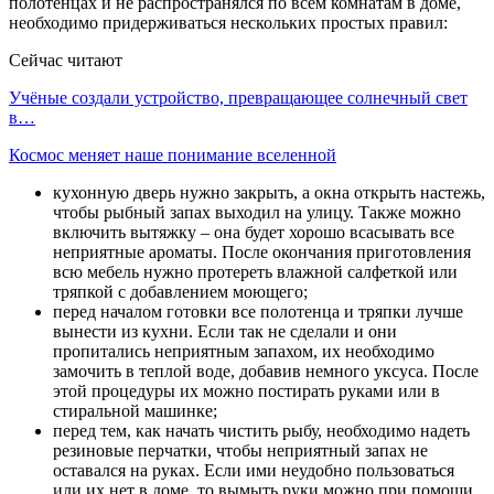
полотенцах и не распространялся по всем комнатам в доме,
необходимо придерживаться нескольких простых правил:
Сейчас читают
Учёные создали устройство, превращающее солнечный свет
в…
Космос меняет наше понимание вселенной
кухонную дверь нужно закрыть, а окна открыть настежь,
чтобы рыбный запах выходил на улицу. Также можно
включить вытяжку – она будет хорошо всасывать все
неприятные ароматы. После окончания приготовления
всю мебель нужно протереть влажной салфеткой или
тряпкой с добавлением моющего;
перед началом готовки все полотенца и тряпки лучше
вынести из кухни. Если так не сделали и они
пропитались неприятным запахом, их необходимо
замочить в теплой воде, добавив немного уксуса. После
этой процедуры их можно постирать руками или в
стиральной машинке;
перед тем, как начать чистить рыбу, необходимо надеть
резиновые перчатки, чтобы неприятный запах не
оставался на руках. Если ими неудобно пользоваться
или их нет в доме, то вымыть руки можно при помощи