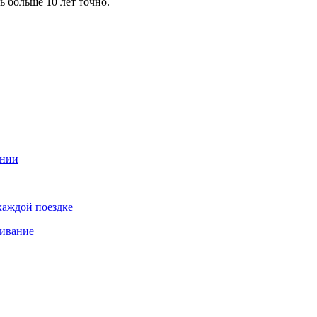
ь больше 10 лет точно.
ании
каждой поездке
живание