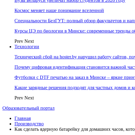
Вузы Беларуси увеличат набор студентов в 2026 году
Космос меняет наше понимание вселенной
Специальности БелГУТ: полный обзор факультетов и на
Курсы ЦЭ по биологии в Минске: современные тренды о
Prev
Next
Технологии
Технический сбой на hoster.by нарушил работу сайтов, п
Почему цифровая идентификация становится важной ча
Футболки с DTF печатью на заказ в Минске – яркие при
Какие зарядные решения подходят для частных домов и к
Prev
Next
Образовательный портал
Главная
Производство
Как сделать ядерную батарейку для домашних часов, котор