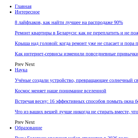
Главная
Интересное
8 лайфхаков, как найти лучшее на распродаже 90%
Ремонт квартиры в Беларуси: как не переплатить и не по
Крыша над головой: когда ремонт уже не спасает и пора
Как интернет-сервисы изменили повседневные привычки
Prev
Next
Наука
Учёные создали устройство, превращающее солнечный св
Космос меняет наше понимание вселенной
Встречая весну: 16 эффективных способов помыть окна б
Что из ваших вещей лучше никогда не стирать вместе, чт
Prev
Next
Образование