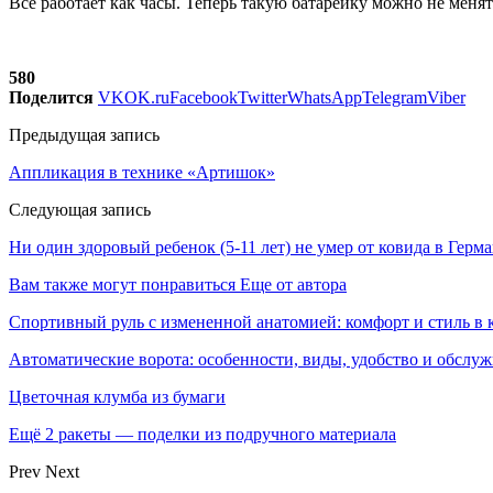
Все работает как часы. Теперь такую батарейку можно не менят
580
Поделится
VK
OK.ru
Facebook
Twitter
WhatsApp
Telegram
Viber
Предыдущая запись
Аппликация в технике «Артишок»
Следующая запись
Ни один здоровый ребенок (5-11 лет) не умер от ковида в Герм
Вам также могут понравиться
Еще от автора
Спортивный руль с измененной анатомией: комфорт и стиль в 
Автоматические ворота: особенности, виды, удобство и обслу
Цветочная клумба из бумаги
Ещё 2 ракеты — поделки из подручного материала
Prev
Next