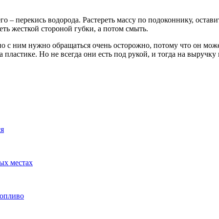
о – перекись водорода. Растереть массу по подоконнику, оставит
еть жесткой стороной губки, а потом смыть.
но с ним нужно обращаться очень осторожно, потому что он мож
а пластике. Но не всегда они есть под рукой, и тогда на выруч
я
ых местах
топливо