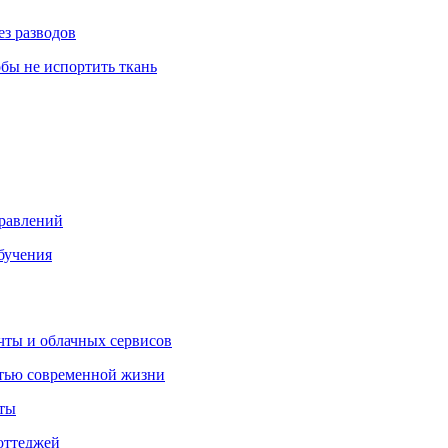
ез разводов
обы не испортить ткань
правлений
бучения
очты и облачных сервисов
стью современной жизни
нты
оттеджей