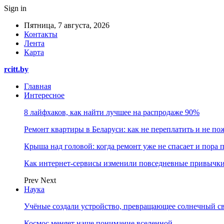
Sign in
Пятница, 7 августа, 2026
Контакты
Лента
Карта
rcitt.by
Главная
Интересное
8 лайфхаков, как найти лучшее на распродаже 90%
Ремонт квартиры в Беларуси: как не переплатить и не по
Крыша над головой: когда ремонт уже не спасает и пора
Как интернет-сервисы изменили повседневные привычки
Prev
Next
Наука
Учёные создали устройство, превращающее солнечный св
Космос меняет наше понимание вселенной