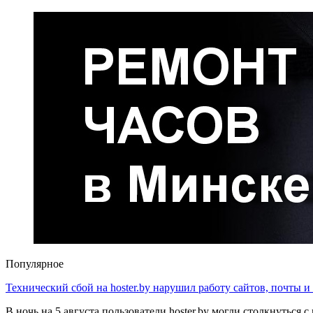
Популярное
Технический сбой на hoster.by нарушил работу сайтов, почты и
В ночь на 5 августа пользователи hoster.by могли столкнуться