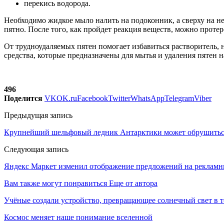
перекись водорода.
Необходимо жидкое мыло налить на подоконник, а сверху на нег
пятно. После того, как пройдет реакция веществ, можно протер
От трудноудаляемых пятен помогает избавиться растворитель, 
средства, которые предназначены для мытья и удаления пятен н
496
Поделится
VK
OK.ru
Facebook
Twitter
WhatsApp
Telegram
Viber
Предыдущая запись
Крупнейший шельфовый ледник Антарктики может обрушитьс
Следующая запись
Яндекс Маркет изменил отображение предложений на рекламн
Вам также могут понравиться
Еще от автора
Учёные создали устройство, превращающее солнечный свет в 
Космос меняет наше понимание вселенной