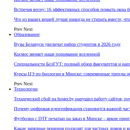
Встречая весну: 16 эффективных способов помыть окна б
Что из ваших вещей лучше никогда не стирать вместе, чт
Prev
Next
Образование
Вузы Беларуси увеличат набор студентов в 2026 году
Космос меняет наше понимание вселенной
Специальности БелГУТ: полный обзор факультетов и на
Курсы ЦЭ по биологии в Минске: современные тренды о
Prev
Next
Технологии
Технический сбой на hoster.by нарушил работу сайтов, п
Почему цифровая идентификация становится важной ча
Футболки с DTF печатью на заказ в Минске – яркие при
Какие зарядные решения подходят для частных домов и к