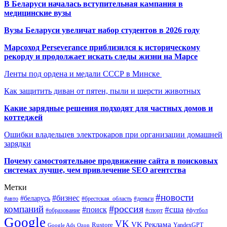
В Беларуси началась вступительная кампания в
медицинские вузы
Вузы Беларуси увеличат набор студентов в 2026 году
Марсоход Perseverance приблизился к историческому
рекорду и продолжает искать следы жизни на Марсе
Ленты под ордена и медали СССР в Минске
Как защитить диван от пятен, пыли и шерсти животных
Какие зарядные решения подходят для частных домов и
коттеджей
Ошибки владельцев электрокаров при организации домашней
зарядки
Почему самостоятельное продвижение сайта в поисковых
системах лучше, чем привлечение SEO агентства
Метки
#новости
#бизнес
#беларусь
#авто
#деньги
#брестская_область
#россия
компаний
#сша
#поиск
#футбол
#образование
#спорт
Google
VK
VK Реклама
Rustore
YandexGPT
Google Ads
Ozon