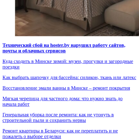
Технический сбой на hoster.by нарушил работу сайтов,
почты и облачных сервисов
Куда сходить в Минске зимой: музеи, прогулки и загородные
поездки
Как выбрать шапочку для бассейна: силикон, ткань или латекс
Восстановление эмали ванны в Минске – ремонт покрытия
Мягкая черепица для частного дома: что нужно знать до
начала работ
Генеральная уборка после ремонта: как не утонуть в
строительной пыли и сохранить нервы
Ремонт квартиры в Беларуси: как не переплатить и не
пожалеть о выборе отделки