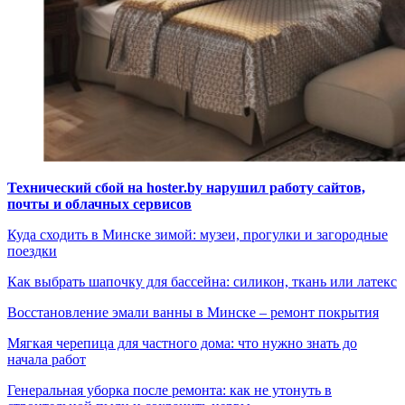
Технический сбой на hoster.by нарушил работу сайтов,
почты и облачных сервисов
Куда сходить в Минске зимой: музеи, прогулки и загородные
поездки
Как выбрать шапочку для бассейна: силикон, ткань или латекс
Восстановление эмали ванны в Минске – ремонт покрытия
Мягкая черепица для частного дома: что нужно знать до
начала работ
Генеральная уборка после ремонта: как не утонуть в