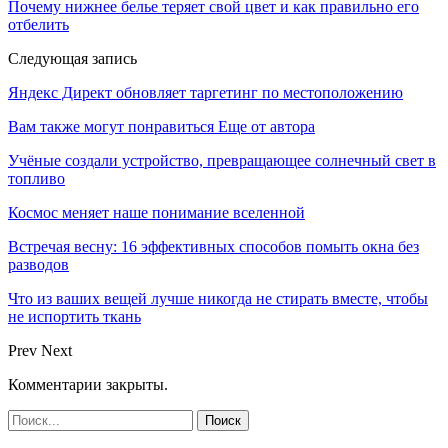
Почему нижнее белье теряет свой цвет и как правильно его
отбелить
Следующая запись
Яндекс Директ обновляет таргетинг по местоположению
Вам также могут понравиться
Еще от автора
Учёные создали устройство, превращающее солнечный свет в
топливо
Космос меняет наше понимание вселенной
Встречая весну: 16 эффективных способов помыть окна без
разводов
Что из ваших вещей лучше никогда не стирать вместе, чтобы
не испортить ткань
Prev
Next
Комментарии закрыты.