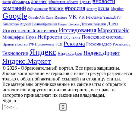
#новости
#бизнес
#беларусь
#авто
#деньги
#брестская_область
#россия
компаний
#сша
#поиск
#футбол
#образование
#спорт
Google
VK
VK Реклама
Rustore
YandexGPT
Google Ads
Ozon
Дзен
Апдейт
Великобритания
Аналитика
Выдача
Детские поделки
Видео
Исследования
Маркетплейс
Искусственный интеллект
Нейросети
Поисковые системы
Минцифры
Наука
Обучение
Реклама
Правительство РФ
Роскомнадзор
Роскосмос
Приложения
РСЯ
Яндекс
Яндекс.Директ
Технологии
Яндекс.Дзен
Яндекс.Маркет
© 2026 - Образовательный портал. Все права защищены.
Любое копирование материалов с нашего ресурса разрешается
только с обратной активной ссылкой на страницу статьи.
Все материалы опубликованные на сайте взяты с открытых
источников и других порталов интернета, все права на
авторство принадлежат их законным владельцам.
Sign in