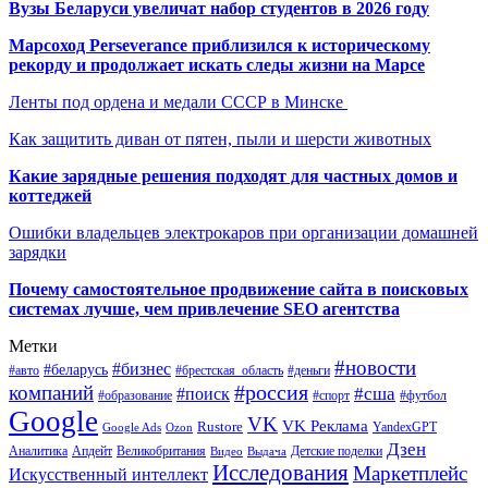
Вузы Беларуси увеличат набор студентов в 2026 году
Марсоход Perseverance приблизился к историческому
рекорду и продолжает искать следы жизни на Марсе
Ленты под ордена и медали СССР в Минске
Как защитить диван от пятен, пыли и шерсти животных
Какие зарядные решения подходят для частных домов и
коттеджей
Ошибки владельцев электрокаров при организации домашней
зарядки
Почему самостоятельное продвижение сайта в поисковых
системах лучше, чем привлечение SEO агентства
Метки
#новости
#бизнес
#беларусь
#авто
#деньги
#брестская_область
#россия
компаний
#сша
#поиск
#футбол
#образование
#спорт
Google
VK
VK Реклама
Rustore
YandexGPT
Google Ads
Ozon
Дзен
Апдейт
Великобритания
Аналитика
Выдача
Детские поделки
Видео
Исследования
Маркетплейс
Искусственный интеллект