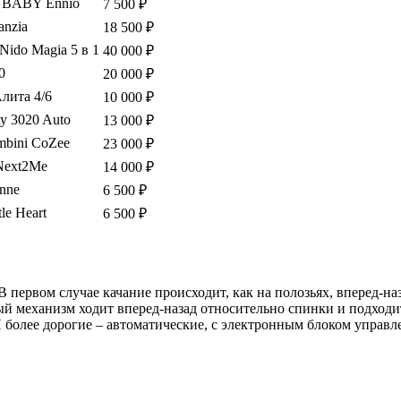
BABY Ennio
7 500 ₽
anzia
18 500 ₽
Nido Magia 5 в 1
40 000 ₽
0
20 000 ₽
лита 4/6
10 000 ₽
ty 3020 Auto
13 000 ₽
ambini CoZee
23 000 ₽
Next2Me
14 000 ₽
nne
6 500 ₽
le Heart
6 500 ₽
ервом случае качание происходит, как на полозьях, вперед-на
ный механизм ходит вперед-назад относительно спинки и подходи
 более дорогие – автоматические, с электронным блоком управл