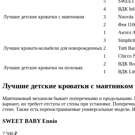
5
SWEET 
4
ВДК Inf
Лучшие детские кроватки с маятником
3
Nuovita 
2
Фея 110
1
Антел А
3
Simplici
Лучшие кровати-колыбели для новорожденных
2
Tutti B
1
Chicco 
2
ВДК Bo
Лучшие детские кроватки на полозьях
1
ВДК Litt
Лучшие детские кроватки с маятником
Маятниковый механизм бывает поперечными и продольными. В п
вариант, но требует отступа от стены при установке. Попереч
стене. Также есть перенастраиваемые универсальные модели. И
SWEET BABY Ennio
7 500 ₽