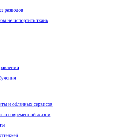
ез разводов
обы не испортить ткань
правлений
бучения
очты и облачных сервисов
стью современной жизни
нты
оттеджей