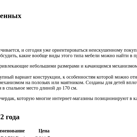
денных
чивается, и сегодня уже ориентироваться неискушенному покуп
обсудить, какие вообще виды этого типа мебели можно найти в п
 привлекающие небольшими размерами и качающимся механизмом.
упный вариант конструкции, к особенностям которой можно от
ханизмом на полозьях или маятником. Созданы для детей вплоть
 в спальное место длиной до 170 см.
ь-чердак, которую многие интернет-магазины позиционируют в ка
2 года
именование
Цена