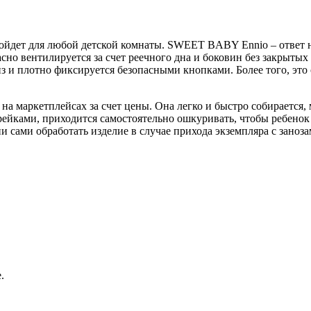
дет для любой детской комнаты. SWEET BABY Ennio – ответ на
сно вентилируется за счет реечного дна и боковин без закрытых 
низ и плотно фиксируется безопасными кнопками. Более того, эт
на маркетплейсах за счет цены. Она легко и быстро собирается, м
рейками, приходится самостоятельно ошкуривать, чтобы ребенок
сами обработать изделие в случае прихода экземпляра с заноза
.