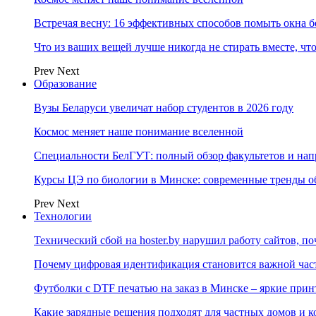
Встречая весну: 16 эффективных способов помыть окна б
Что из ваших вещей лучше никогда не стирать вместе, чт
Prev
Next
Образование
Вузы Беларуси увеличат набор студентов в 2026 году
Космос меняет наше понимание вселенной
Специальности БелГУТ: полный обзор факультетов и на
Курсы ЦЭ по биологии в Минске: современные тренды о
Prev
Next
Технологии
Технический сбой на hoster.by нарушил работу сайтов, п
Почему цифровая идентификация становится важной ча
Футболки с DTF печатью на заказ в Минске – яркие при
Какие зарядные решения подходят для частных домов и к