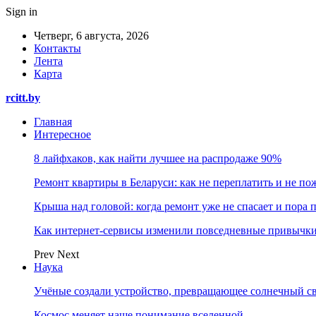
Sign in
Четверг, 6 августа, 2026
Контакты
Лента
Карта
rcitt.by
Главная
Интересное
8 лайфхаков, как найти лучшее на распродаже 90%
Ремонт квартиры в Беларуси: как не переплатить и не по
Крыша над головой: когда ремонт уже не спасает и пора
Как интернет-сервисы изменили повседневные привычки
Prev
Next
Наука
Учёные создали устройство, превращающее солнечный св
Космос меняет наше понимание вселенной