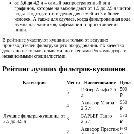
от 3,6 до 4,2 л
– самый распространенный вид
графинов, которые на выходе дают от 1,5 до 2,5 л чистой
воды. Подходят эти изделия для семей из 3 и более
человек. А также для случаев, когда фильтрованная вода
нужна для чайников, кофемашин и приготовления
пищи.
В рейтинге участвуют кувшины только от ведущих
производителей фильтрующего оборудования. Их качество
доказано не только отзывами, но и тестами Роскомнадзора и
независимыми специалистами.
Рейтинг лучших фильтров-кувшинов
Категория
Место
Наименование
Цена
500
Гейзер Альфа 2.5
5
л
₽
550
Аквафор Ультра
4
2.5 л
₽
570
Лучшие фильтры-кувшины от
БАРЬЕР Танго
3
2.5 до 3.5 л
2.5 л
₽
600
Аквафор Престиж
2