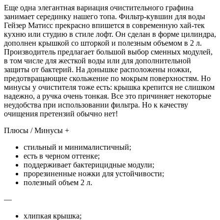
Еще одна элегантная вариация очистительного графина
занимает серединку нашего топа. Фильтр-кувшин для воды
Гейзер Матисс прекрасно впишется в современную хай-тек
кухню или студию в стиле лофт. Он сделан в форме цилиндра,
дополнен крышкой со шторкой и полезным объемом в 2 л.
Производитель предлагает большой выбор сменных модулей,
в том числе для жесткой воды или для дополнительной
защиты от бактерий. На донышке расположены ножки,
предотвращающие скольжение по мокрым поверхностям. Но
минусы у очистителя тоже есть: крышка крепится не слишком
надежно, а ручка очень тонкая. Все это причиняет некоторые
неудобства при использовании фильтра. Но к качеству
очищения претензий обычно нет!
Плюсы / Минусы +
стильный и минималистичный;
есть в черном оттенке;
поддерживает бактерицидные модули;
прорезиненные ножки для устойчивости;
полезный объем 2 л.
—
хлипкая крышка;