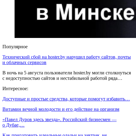
Популярное
Технический сбой на hoster.by нарушил работу сайтов, почты
и облачных сервисов
В ночь на 5 августа пользователи hoster.by могли столкнуться
с недоступностью сайтов и нестабильной работой ряда…
Интересное:
Доступные и простые средства, которые помогут избавить…
Витамин вечной молодости и его действие на организм
«Павел Дуров здесь звезда». Российский бизнесмен —
о Дубае,…
Как приготовить идеальные оладьи на завтрак, не