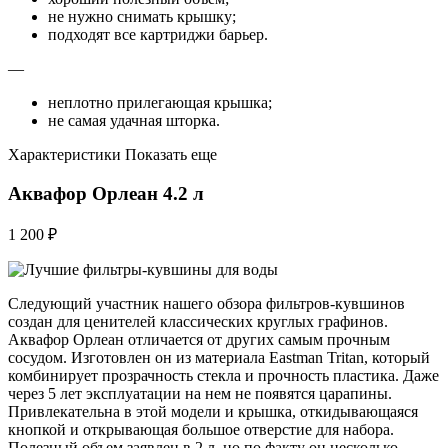
не нужно снимать крышку;
подходят все картриджи барьер.
—
неплотно прилегающая крышка;
не самая удачная шторка.
Характеристики Показать еще
Аквафор Орлеан 4.2 л
1 200 ₽
Следующий участник нашего обзора фильтров-кувшинов
создан для ценителей классических круглых графинов.
Аквафор Орлеан отличается от других самым прочным
сосудом. Изготовлен он из материала Eastman Tritan, который
комбинирует прозрачность стекла и прочность пластика. Даже
через 5 лет эксплуатации на нем не появятся царапины.
Привлекательна в этой модели и крышка, откидывающаяся
кнопкой и открывающая большое отверстие для набора.
Полезный объем заявлен в 2 л, но по факту он несколько