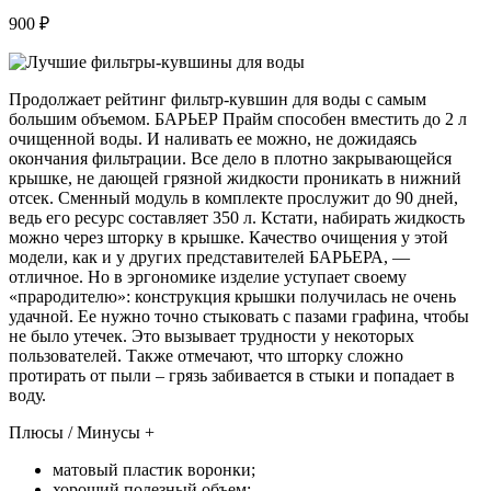
900 ₽
Продолжает рейтинг фильтр-кувшин для воды с самым
большим объемом. БАРЬЕР Прайм способен вместить до 2 л
очищенной воды. И наливать ее можно, не дожидаясь
окончания фильтрации. Все дело в плотно закрывающейся
крышке, не дающей грязной жидкости проникать в нижний
отсек. Сменный модуль в комплекте прослужит до 90 дней,
ведь его ресурс составляет 350 л. Кстати, набирать жидкость
можно через шторку в крышке. Качество очищения у этой
модели, как и у других представителей БАРЬЕРА, —
отличное. Но в эргономике изделие уступает своему
«прародителю»: конструкция крышки получилась не очень
удачной. Ее нужно точно стыковать с пазами графина, чтобы
не было утечек. Это вызывает трудности у некоторых
пользователей. Также отмечают, что шторку сложно
протирать от пыли – грязь забивается в стыки и попадает в
воду.
Плюсы / Минусы +
матовый пластик воронки;
хороший полезный объем;