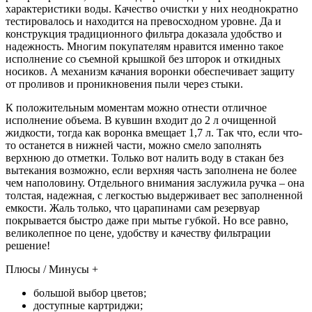
характеристики воды. Качество очистки у них неоднократно
тестировалось и находится на превосходном уровне. Да и
конструкция традиционного фильтра доказала удобство и
надежность. Многим покупателям нравится именно такое
исполнение со съемной крышкой без шторок и откидных
носиков. А механизм качания воронки обеспечивает защиту
от проливов и проникновения пыли через стыки.
К положительным моментам можно отнести отличное
исполнение объема. В кувшин входит до 2 л очищенной
жидкости, тогда как воронка вмещает 1,7 л. Так что, если что-
то останется в нижней части, можно смело заполнять
верхнюю до отметки. Только вот налить воду в стакан без
вытекания возможно, если верхняя часть заполнена не более
чем наполовину. Отдельного внимания заслужила ручка – она
толстая, надежная, с легкостью выдерживает вес заполненной
емкости. Жаль только, что царапинами сам резервуар
покрывается быстро даже при мытье губкой. Но все равно,
великолепное по цене, удобству и качеству фильтрации
решение!
Плюсы / Минусы +
большой выбор цветов;
доступные картриджи;