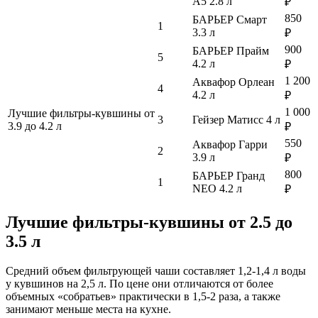
А5 2.8 л
₽
850
БАРЬЕР Смарт
1
3.3 л
₽
900
БАРЬЕР Прайм
5
4.2 л
₽
1 200
Аквафор Орлеан
4
4.2 л
₽
1 000
Лучшие фильтры-кувшины от
3
Гейзер Матисс 4 л
3.9 до 4.2 л
₽
550
Аквафор Гарри
2
3.9 л
₽
800
БАРЬЕР Гранд
1
NEO 4.2 л
₽
Лучшие фильтры-кувшины от 2.5 до
3.5 л
Средний объем фильтрующей чаши составляет 1,2-1,4 л воды
у кувшинов на 2,5 л. По цене они отличаются от более
объемных «собратьев» практически в 1,5-2 раза, а также
занимают меньше места на кухне.