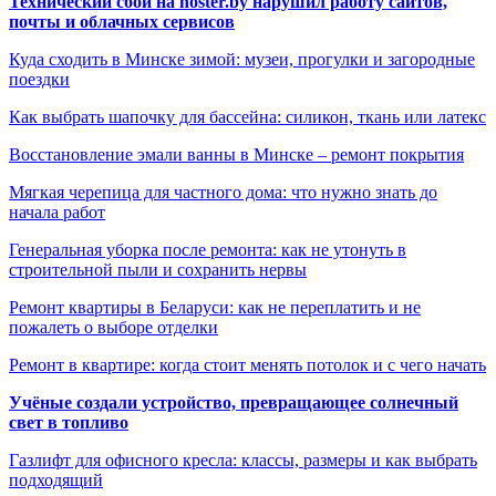
Технический сбой на hoster.by нарушил работу сайтов,
почты и облачных сервисов
Куда сходить в Минске зимой: музеи, прогулки и загородные
поездки
Как выбрать шапочку для бассейна: силикон, ткань или латекс
Восстановление эмали ванны в Минске – ремонт покрытия
Мягкая черепица для частного дома: что нужно знать до
начала работ
Генеральная уборка после ремонта: как не утонуть в
строительной пыли и сохранить нервы
Ремонт квартиры в Беларуси: как не переплатить и не
пожалеть о выборе отделки
Ремонт в квартире: когда стоит менять потолок и с чего начать
Учёные создали устройство, превращающее солнечный
свет в топливо
Газлифт для офисного кресла: классы, размеры и как выбрать
подходящий