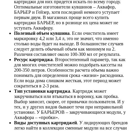
картриджи для них придется искать по всему городу.
Оптимальные изготовители кувшинов – Аквафор,
БАРЬЕР и Гейзер, хотя последний немного уступает
первым двум. В магазинах проще всего купить
картриджи БАРЬЕР, но в рознице их цена может не
уступать Аквафору.
Полезный объем кувшина
. Если очиститель имеет
маркировку 4,2 или 3,4 л, это не значит, что именно
столько воды будет на выходе. В большинстве случаев
следует делить обычный объем как минимум на 2.
Различия составляют около 100-300 мл от результата.
Ресурс картриджа
. Второстепенный параметр, так как
для многих очистителей можно подобрать кассеты на
200-350 литров. Особенности расчета объема важно
понимать для определения срока «жизни» расходника.
Если вода дома слишком жесткая, этот период может
сократиться в 2-3 раза.
Тип установки картриджа
. Картридж может
закручиваться или втыкаться в воронку, как пробка.
Выбор зависит, скорее, от привычки пользователя. И у
тех, и у других видов бывают течи при неправильной
установке. У БАРЬЕРОВ – закручивающиеся модули, у
Аквафора – «пробки».
Виды доступных картриджей
. У лидирующих брендов
легко найти в коллекции сменные модули на все случаи