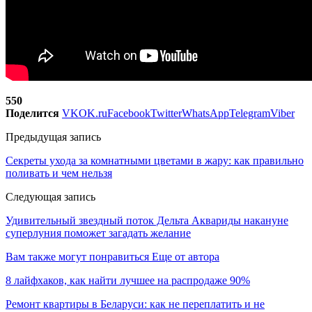
550
Поделится
VK
OK.ru
Facebook
Twitter
WhatsApp
Telegram
Viber
Предыдущая запись
Секреты ухода за комнатными цветами в жару: как правильно
поливать и чем нельзя
Следующая запись
Удивительный звездный поток Дельта Аквариды накануне
суперлуния поможет загадать желание
Вам также могут понравиться
Еще от автора
8 лайфхаков, как найти лучшее на распродаже 90%
Ремонт квартиры в Беларуси: как не переплатить и не