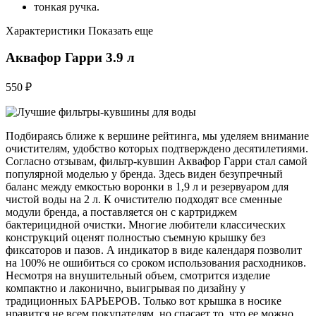
тонкая ручка.
Характеристики Показать еще
Аквафор Гарри 3.9 л
550 ₽
Подбираясь ближе к вершине рейтинга, мы уделяем внимание
очистителям, удобство которых подтверждено десятилетиями.
Согласно отзывам, фильтр-кувшин Аквафор Гарри стал самой
популярной моделью у бренда. Здесь виден безупречный
баланс между емкостью воронки в 1,9 л и резервуаром для
чистой воды на 2 л. К очистителю подходят все сменные
модули бренда, а поставляется он с картриджем
бактерицидной очистки. Многие любители классических
конструкций оценят полностью съемную крышку без
фиксаторов и пазов. А индикатор в виде календаря позволит
на 100% не ошибиться со сроком использования расходников.
Несмотря на внушительный объем, смотрится изделие
компактно и лаконично, выигрывая по дизайну у
традиционных БАРЬЕРОВ. Только вот крышка в носике
нравится не всем покупателям, но спасает то, что ее можно