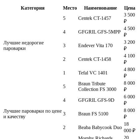
Категория
Место
Наименование
Цена
3 500
5
Centek CT-1457
₽
4 500
4
GFGRIL GFS-5MPP
₽
3 200
Лучшие недорогие
3
Endever Vita 170
пароварки
₽
4 100
2
Centek CT-1458
₽
4 800
1
Tefal VC 1401
₽
8 000
Braun Tribute
5
Collection FS 3000
₽
6 000
4
GFGRIL GFS-9D
₽
8 000
Лучшие пароварки по цене
3
Braun FS 5100
и качеству
₽
18
2
Beaba Babycook Duo
000 ₽
20
Morphy Richards