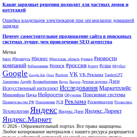
Какие зарядные решения подходят для частных домов и
коттеджей
Ошибки владельцев электрокаров при организации домашней
зарядки
Почему самостоятельное продвижение сайта в поисковых
системах лучше, чем привлечение SEO агентства
Метки
#новости
#бизнес
#беларусь
#авто
#деньги
#брестская_область
#россия
компаний
#сша
#поиск
#футбол
#образование
#спорт
Google
VK
VK Реклама
Rustore
YandexGPT
Google Ads
Ozon
Дзен
Апдейт
Великобритания
Аналитика
Выдача
Детские поделки
Видео
Исследования
Маркетплейс
Искусственный интеллект
Нейросети
Поисковые системы
Минцифры
Наука
Обучение
Реклама
Правительство РФ
Роскомнадзор
Роскосмос
Приложения
РСЯ
Яндекс
Яндекс.Директ
Технологии
Яндекс.Дзен
Яндекс.Маркет
© 2026 - Образовательный портал. Все права защищены.
Любое копирование материалов с нашего ресурса разрешается