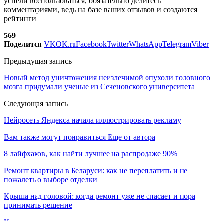
успели воспользоваться, обязательно делитесь
комментариями, ведь на базе ваших отзывов и создаются
рейтинги.
569
Поделится
VK
OK.ru
Facebook
Twitter
WhatsApp
Telegram
Viber
Предыдущая запись
Новый метод уничтожения неизлечимой опухоли головного
мозга придумали ученые из Сеченовского университета
Следующая запись
Нейросеть Яндекса начала иллюстрировать рекламу
Вам также могут понравиться
Еще от автора
8 лайфхаков, как найти лучшее на распродаже 90%
Ремонт квартиры в Беларуси: как не переплатить и не
пожалеть о выборе отделки
Крыша над головой: когда ремонт уже не спасает и пора
принимать решение