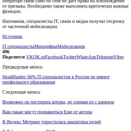
операторе связи само по себе не дает права на освобождение
от призыва. Необходимо также выполнять критически важные
функции.
Напомним, специалисты IT, связи и медиа получат отсрочку
от частичной мобилизации.
Источник
IT-специалисты
Минцифры
Мобилизация
496
Поделится
VK
OK.ru
Facebook
Twitter
WhatsApp
Telegram
Viber
Предыдущая запись
HeadHunter: 66% IT-специалистов в России не имеют
профильного образования
Следующая запись
Возможно ли постирать шторы, не снимая их с карниза
Вам также могут понравиться
Еще от автора
В Яндекс Метрике упростилась аналитика целей