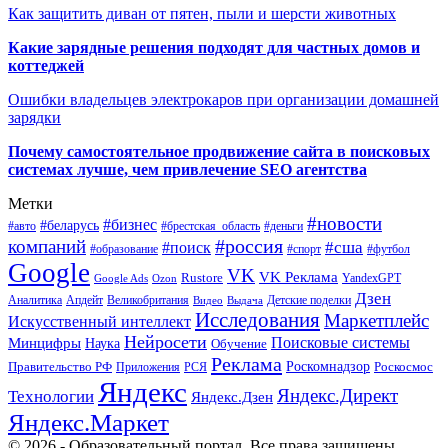
Как защитить диван от пятен, пыли и шерсти животных
Какие зарядные решения подходят для частных домов и
коттеджей
Ошибки владельцев электрокаров при организации домашней
зарядки
Почему самостоятельное продвижение сайта в поисковых
системах лучше, чем привлечение SEO агентства
Метки
#новости
#бизнес
#беларусь
#авто
#деньги
#брестская_область
#россия
компаний
#сша
#поиск
#футбол
#образование
#спорт
Google
VK
VK Реклама
Rustore
YandexGPT
Google Ads
Ozon
Дзен
Апдейт
Великобритания
Аналитика
Выдача
Детские поделки
Видео
Исследования
Маркетплейс
Искусственный интеллект
Нейросети
Поисковые системы
Минцифры
Наука
Обучение
Реклама
Правительство РФ
Роскомнадзор
Роскосмос
Приложения
РСЯ
Яндекс
Яндекс.Директ
Технологии
Яндекс.Дзен
Яндекс.Маркет
© 2026 - Образовательный портал. Все права защищены.