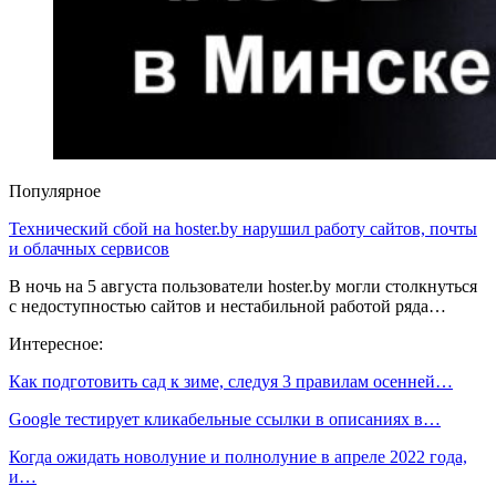
Популярное
Технический сбой на hoster.by нарушил работу сайтов, почты
и облачных сервисов
В ночь на 5 августа пользователи hoster.by могли столкнуться
с недоступностью сайтов и нестабильной работой ряда…
Интересное:
Как подготовить сад к зиме, следуя 3 правилам осенней…
Google тестирует кликабельные ссылки в описаниях в…
Когда ожидать новолуние и полнолуние в апреле 2022 года,
и…