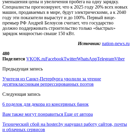
уменьшения цены и увеличения пробега на одну зарядку.
Специалисты прогнозируют, что к 2025 году 20% всех новых
машин, продаваемых в мире, будут электрическими, а к 2040
году эти показатели вырастут и до 100%. Первый вице-
премьер РФ Андрей Белоусов считает, что государство
должно поддерживать строительство только «быстрых»
зарядок мощностью свыше 150 кВт.
Источник:
nation-news.ru
480
Поделится
VK
OK.ru
Facebook
Twitter
WhatsApp
Telegram
Viber
Предыдущая запись
Учителя из Санкт-Петербурга уволили за чтение
десятиклассникам репрессированных поэтов
Следующая запись
6 поделок для декора из консервных банок
Вам также могут понравиться
Еще от автора
Технический сбой на hoster.by нарушил работу сайтов, почты
и облачных сервисов