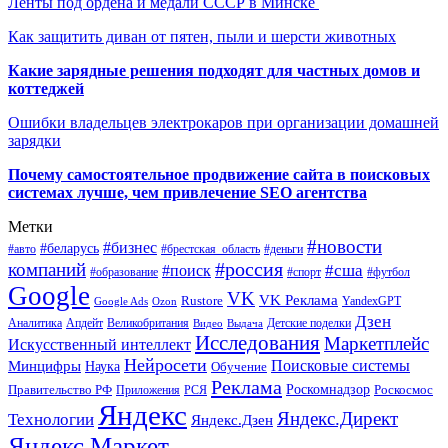
Ленты под ордена и медали СССР в Минске
Как защитить диван от пятен, пыли и шерсти животных
Какие зарядные решения подходят для частных домов и
коттеджей
Ошибки владельцев электрокаров при организации домашней
зарядки
Почему самостоятельное продвижение сайта в поисковых
системах лучше, чем привлечение SEO агентства
Метки
#новости
#бизнес
#беларусь
#авто
#деньги
#брестская_область
#россия
компаний
#сша
#поиск
#футбол
#образование
#спорт
Google
VK
VK Реклама
Rustore
YandexGPT
Google Ads
Ozon
Дзен
Апдейт
Великобритания
Аналитика
Выдача
Детские поделки
Видео
Исследования
Маркетплейс
Искусственный интеллект
Нейросети
Поисковые системы
Минцифры
Наука
Обучение
Реклама
Правительство РФ
Роскомнадзор
Роскосмос
Приложения
РСЯ
Яндекс
Яндекс.Директ
Технологии
Яндекс.Дзен
Яндекс.Маркет