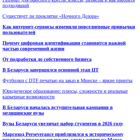
подходящий
Существует ли проклятие «Ночного Дозора»
Как интернет-сервисы изменили повседневные привычки
пользователей
Почему цифровая идентификация становится важной
частью современной жизни
От подработки до собственного бизнеса
В Беларуси завершился основной этап ЦТ
Футболки с DTF печатью на заказ в Минске – яркие принты
Юридическое образование: плюсы, сложности и реальные
карьерные возможности
В Беларуси началась вступительная кампания в
медицинские вузы
Вузы Беларуси увеличат набор студентов в 2026 году
Марсоход Perseverance приблизился к историческому
рекорду и продолжает искать следы жизни на Марсе