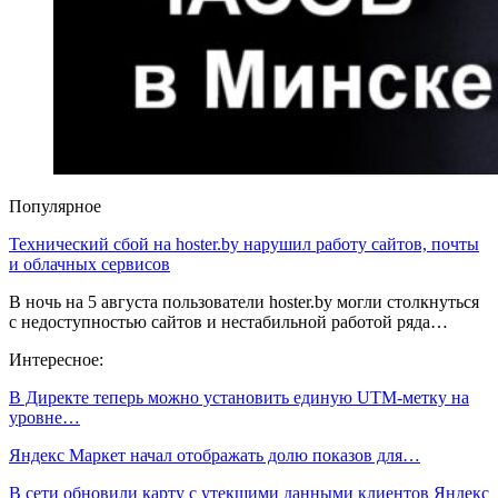
Популярное
Технический сбой на hoster.by нарушил работу сайтов, почты
и облачных сервисов
В ночь на 5 августа пользователи hoster.by могли столкнуться
с недоступностью сайтов и нестабильной работой ряда…
Интересное:
В Директе теперь можно установить единую UTM-метку на
уровне…
Яндекс Маркет начал отображать долю показов для…
В сети обновили карту с утекшими данными клиентов Яндекс