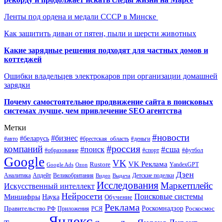
Ленты под ордена и медали СССР в Минске
Как защитить диван от пятен, пыли и шерсти животных
Какие зарядные решения подходят для частных домов и
коттеджей
Ошибки владельцев электрокаров при организации домашней
зарядки
Почему самостоятельное продвижение сайта в поисковых
системах лучше, чем привлечение SEO агентства
Метки
#новости
#бизнес
#беларусь
#авто
#деньги
#брестская_область
#россия
компаний
#сша
#поиск
#футбол
#образование
#спорт
Google
VK
VK Реклама
Rustore
YandexGPT
Google Ads
Ozon
Дзен
Апдейт
Великобритания
Аналитика
Выдача
Детские поделки
Видео
Исследования
Маркетплейс
Искусственный интеллект
Нейросети
Поисковые системы
Минцифры
Наука
Обучение
Реклама
Правительство РФ
Роскомнадзор
Роскосмос
Приложения
РСЯ
Яндекс