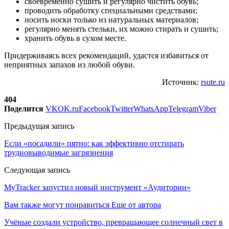
своевременно сушить и регулярно чистить обувь;
проводить обработку специальными средствами;
носить носки только из натуральных материалов;
регулярно менять стельки, их можно стирать и сушить;
хранить обувь в сухом месте.
Придерживаясь всех рекомендаций, удастся избавиться от
неприятных запахов из любой обуви.
Источник:
rsute.ru
404
Поделится
VK
OK.ru
Facebook
Twitter
WhatsApp
Telegram
Viber
Предыдущая запись
Если «посадили» пятно: как эффективно отстирать
трудновыводимые загрязнения
Следующая запись
MyTracker запустил новый инструмент «Аудитории»
Вам также могут понравиться
Еще от автора
Учёные создали устройство, превращающее солнечный свет в