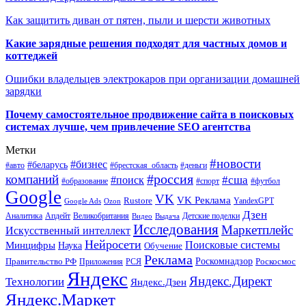
Как защитить диван от пятен, пыли и шерсти животных
Какие зарядные решения подходят для частных домов и
коттеджей
Ошибки владельцев электрокаров при организации домашней
зарядки
Почему самостоятельное продвижение сайта в поисковых
системах лучше, чем привлечение SEO агентства
Метки
#новости
#бизнес
#беларусь
#авто
#деньги
#брестская_область
#россия
компаний
#сша
#поиск
#футбол
#образование
#спорт
Google
VK
VK Реклама
Rustore
YandexGPT
Google Ads
Ozon
Дзен
Апдейт
Великобритания
Аналитика
Выдача
Детские поделки
Видео
Исследования
Маркетплейс
Искусственный интеллект
Нейросети
Поисковые системы
Минцифры
Наука
Обучение
Реклама
Правительство РФ
Роскомнадзор
Роскосмос
Приложения
РСЯ
Яндекс
Яндекс.Директ
Технологии
Яндекс.Дзен
Яндекс.Маркет