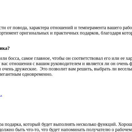
сти от повода, характера отношений и темперамента вашего раб
тимент оригинальных и практичных подарков, благодаря которы
ника?
или босса, самое главное, чтобы он соответствовал его или ее 
 у вас отношения с вашим руководителем и является ли он очен
очень дружеские. Это позволит вам решить, выбрать ли веселый
элегантным одновременно.
…
ра подарка, который будет выполнять несколько функций. Хоро
олжно быть что-то, что будет напоминать получателю о рабочем 