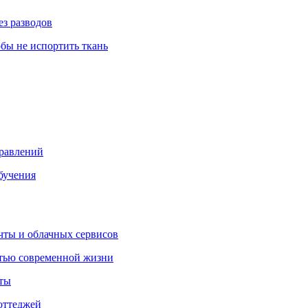
ез разводов
обы не испортить ткань
правлений
бучения
очты и облачных сервисов
стью современной жизни
нты
оттеджей