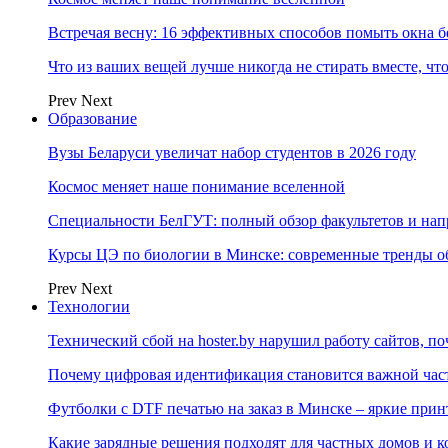
Встречая весну: 16 эффективных способов помыть окна б
Что из ваших вещей лучше никогда не стирать вместе, чт
Prev
Next
Образование
Вузы Беларуси увеличат набор студентов в 2026 году
Космос меняет наше понимание вселенной
Специальности БелГУТ: полный обзор факультетов и на
Курсы ЦЭ по биологии в Минске: современные тренды о
Prev
Next
Технологии
Технический сбой на hoster.by нарушил работу сайтов, п
Почему цифровая идентификация становится важной ча
Футболки с DTF печатью на заказ в Минске – яркие при
Какие зарядные решения подходят для частных домов и к