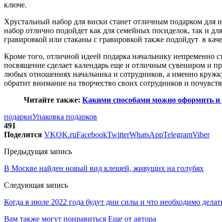
ключе.
Хрустальный набор для виски
станет отличным подарком для на
набор отлично подойдет как для семейных посиделок, так и дл
гравировкой или стаканы с гравировкой также подойдут в каче
Кроме того, отличной идеей подарка начальнику непременно с
посвящение сделает календарь еще и отличным сувениром и пре
любых отношениях начальника и сотрудников, а именно кружку
обратит внимание на творчество своих сотрудников и почувств
Читайте также:
Какими способами можно оформить и 
подарки
Упаковка подарков
491
Поделится
VK
OK.ru
Facebook
Twitter
WhatsApp
Telegram
Viber
Предыдущая запись
В Москве найден новый вид клещей, живущих на голубях
Следующая запись
Когда в июле 2022 года будут дни силы и что необходимо делать
Вам также могут понравиться
Еще от автора