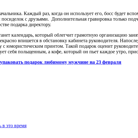
чальника. Каждый раз, когда он использует его, босс будет всп
я посиделок с друзьями. Дополнительная гравировка только подч
стве подарка директору.
танет календарь, который облегчит грамотную организацию зан
красно впишется в обстановку кабинета руководителя. Напослед
 с юмористическим принтом. Такой подарок оценит руководитель
ует себя польщенным, а кофе, который он пьет каждое утро, пр
упаковать подарок любимому мужчине на 23 февраля
 в это время