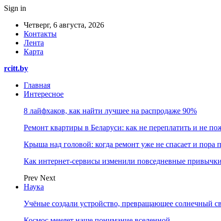
Sign in
Четверг, 6 августа, 2026
Контакты
Лента
Карта
rcitt.by
Главная
Интересное
8 лайфхаков, как найти лучшее на распродаже 90%
Ремонт квартиры в Беларуси: как не переплатить и не по
Крыша над головой: когда ремонт уже не спасает и пора
Как интернет-сервисы изменили повседневные привычки
Prev
Next
Наука
Учёные создали устройство, превращающее солнечный св
Космос меняет наше понимание вселенной