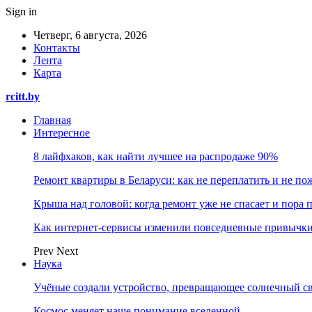
Sign in
Четверг, 6 августа, 2026
Контакты
Лента
Карта
rcitt.by
Главная
Интересное
8 лайфхаков, как найти лучшее на распродаже 90%
Ремонт квартиры в Беларуси: как не переплатить и не по
Крыша над головой: когда ремонт уже не спасает и пора
Как интернет-сервисы изменили повседневные привычки
Prev
Next
Наука
Учёные создали устройство, превращающее солнечный св
Космос меняет наше понимание вселенной