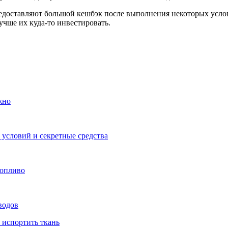
едоставляют большой кешбэк после выполнения некоторых услови
учше их куда-то инвестировать.
жно
условий и секретные средства
топливо
водов
 испортить ткань