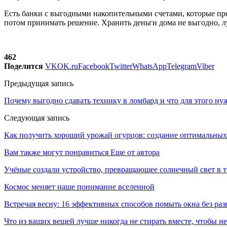
Есть банки с выгодными накопительными счетами, которые пр
потом принимать решение. Хранить деньги дома не выгодно, л
462
Поделится
VK
OK.ru
Facebook
Twitter
WhatsApp
Telegram
Viber
Предыдущая запись
Почему выгодно сдавать технику в ломбард и что для этого ну
Следующая запись
Как получить хороший урожай огурцов: создание оптимальных 
Вам также могут понравиться
Еще от автора
Учёные создали устройство, превращающее солнечный свет в 
Космос меняет наше понимание вселенной
Встречая весну: 16 эффективных способов помыть окна без раз
Что из ваших вещей лучше никогда не стирать вместе, чтобы не