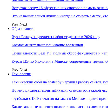
Встречая весну: 16 эффективных способов помыть окна б
Что из ваших вещей лучше никогда не стирать вместе, чт
Prev
Next
Образование
Вузы Беларуси увеличат набор студентов в 2026 году
Космос меняет наше понимание вселенной
Специальности БелГУТ: полный обзор факультетов и на
Курсы ЦЭ по биологии в Минске: современные тренды о
Prev
Next
Технологии
Технический сбой на hoster.by нарушил работу сайтов, п
Почему цифровая идентификация становится важной ча
Футболки с DTF печатью на заказ в Минске – яркие при
Какие зарядные решения подходят для частных домов и к