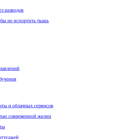
ез разводов
обы не испортить ткань
правлений
бучения
очты и облачных сервисов
стью современной жизни
нты
оттеджей