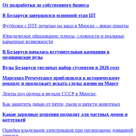
От подработки до собственного бизнеса
В Беларуси завершился основной этап ЦТ
Футболки с DTF печатью на заказ в Минске – яркие принты
Юридическое образование: плюсы, сложности и реальные
карьерные возможности
В Беларуси началась вступительная кампания в
медицинские вузы
Вузы Беларуси увеличат набор студентов в 2026 году
Марсоход Perseverance приблизился к историческому
рекорду и продолжает искать следы жизни на Марсе
Ленты под ордена и медали СССР в Минске
Как защитить диван от пятен, пыли и шерсти животных
Какие зарядные решения подходят для частных домов и
коттеджей
Ошибки владельцев электрокаров при организации домашней
зарядки