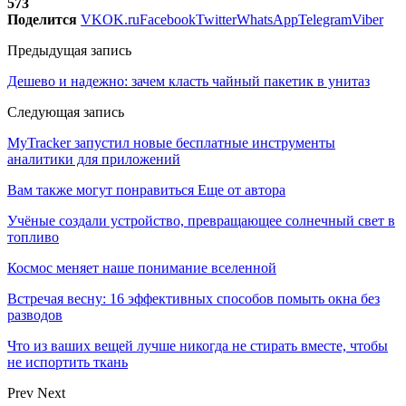
573
Поделится
VK
OK.ru
Facebook
Twitter
WhatsApp
Telegram
Viber
Предыдущая запись
Дешево и надежно: зачем класть чайный пакетик в унитаз
Следующая запись
MyTracker запустил новые бесплатные инструменты
аналитики для приложений
Вам также могут понравиться
Еще от автора
Учёные создали устройство, превращающее солнечный свет в
топливо
Космос меняет наше понимание вселенной
Встречая весну: 16 эффективных способов помыть окна без
разводов
Что из ваших вещей лучше никогда не стирать вместе, чтобы
не испортить ткань
Prev
Next