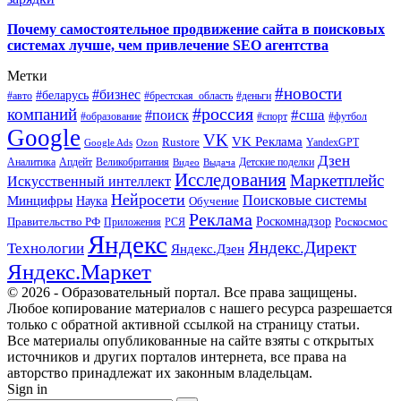
Почему самостоятельное продвижение сайта в поисковых
системах лучше, чем привлечение SEO агентства
Метки
#новости
#бизнес
#беларусь
#авто
#деньги
#брестская_область
#россия
компаний
#сша
#поиск
#футбол
#образование
#спорт
Google
VK
VK Реклама
Rustore
YandexGPT
Google Ads
Ozon
Дзен
Апдейт
Великобритания
Аналитика
Выдача
Детские поделки
Видео
Исследования
Маркетплейс
Искусственный интеллект
Нейросети
Поисковые системы
Минцифры
Наука
Обучение
Реклама
Правительство РФ
Роскомнадзор
Роскосмос
Приложения
РСЯ
Яндекс
Яндекс.Директ
Технологии
Яндекс.Дзен
Яндекс.Маркет
© 2026 - Образовательный портал. Все права защищены.
Любое копирование материалов с нашего ресурса разрешается
только с обратной активной ссылкой на страницу статьи.
Все материалы опубликованные на сайте взяты с открытых
источников и других порталов интернета, все права на
авторство принадлежат их законным владельцам.
Sign in