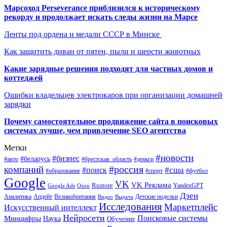
Марсоход Perseverance приблизился к историческому
рекорду и продолжает искать следы жизни на Марсе
Ленты под ордена и медали СССР в Минске
Как защитить диван от пятен, пыли и шерсти животных
Какие зарядные решения подходят для частных домов и
коттеджей
Ошибки владельцев электрокаров при организации домашней
зарядки
Почему самостоятельное продвижение сайта в поисковых
системах лучше, чем привлечение SEO агентства
Метки
#новости
#бизнес
#беларусь
#авто
#деньги
#брестская_область
#россия
компаний
#сша
#поиск
#футбол
#образование
#спорт
Google
VK
VK Реклама
Rustore
YandexGPT
Google Ads
Ozon
Дзен
Апдейт
Великобритания
Аналитика
Выдача
Детские поделки
Видео
Исследования
Маркетплейс
Искусственный интеллект
Нейросети
Поисковые системы
Минцифры
Наука
Обучение