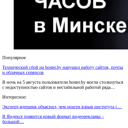
Популярное
Технический сбой на hoster.by нарушил работу сайтов, почты
и облачных сервисов
В ночь на 5 августа пользователи hoster.by могли столкнуться
с недоступностью сайтов и нестабильной работой ряда…
Интересное:
Эксперт-ядерщик объяснил, чем опасен взрыв института с…
В Яндексе появится новый формат видеорекламы –
большой…