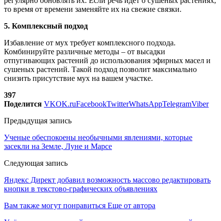
регулярно обновлять их. Если речь идет о сушеных растениях,
то время от времени заменяйте их на свежие связки.
5. Комплексный подход
Избавление от мух требует комплексного подхода.
Комбинируйте различные методы – от высадки
отпугивающих растений до использования эфирных масел и
сушеных растений. Такой подход позволит максимально
снизить присутствие мух на вашем участке.
397
Поделится
VK
OK.ru
Facebook
Twitter
WhatsApp
Telegram
Viber
Предыдущая запись
Ученые обеспокоены необычными явлениями, которые
засекли на Земле, Луне и Марсе
Следующая запись
Яндекс Директ добавил возможность массово редактировать
кнопки в текстово-графических объявлениях
Вам также могут понравиться
Еще от автора