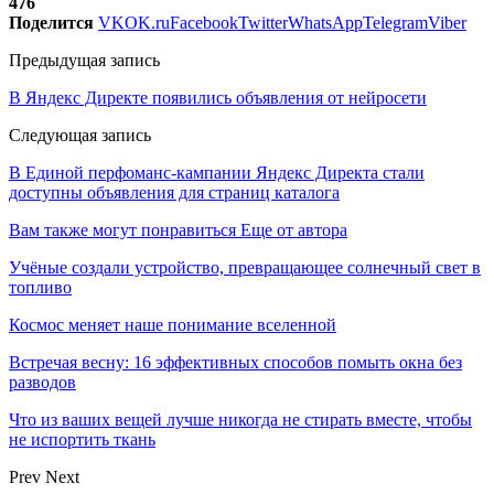
476
Поделится
VK
OK.ru
Facebook
Twitter
WhatsApp
Telegram
Viber
Предыдущая запись
В Яндекс Директе появились объявления от нейросети
Следующая запись
В Единой перфоманс-кампании Яндекс Директа стали
доступны объявления для страниц каталога
Вам также могут понравиться
Еще от автора
Учёные создали устройство, превращающее солнечный свет в
топливо
Космос меняет наше понимание вселенной
Встречая весну: 16 эффективных способов помыть окна без
разводов
Что из ваших вещей лучше никогда не стирать вместе, чтобы
не испортить ткань
Prev
Next