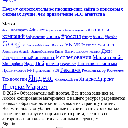
Почему самостоятельное продвижение сайта в поисковых
системах лучше, чем привлечение SEO агентства
Метки
#новости
#бизнес
#беларусь
#авто
#деньги
#брестская_область
#россия
компаний
#сша
#поиск
#футбол
#образование
#спорт
Google
VK
VK Реклама
Rustore
YandexGPT
Google Ads
Ozon
Дзен
Апдейт
Великобритания
Аналитика
Выдача
Детские поделки
Видео
Исследования
Маркетплейс
Искусственный интеллект
Нейросети
Поисковые системы
Минцифры
Наука
Обучение
Реклама
Правительство РФ
Роскомнадзор
Роскосмос
Приложения
РСЯ
Яндекс
Яндекс.Директ
Технологии
Яндекс.Дзен
Яндекс.Маркет
© 2026 - Образовательный портал. Все права защищены.
Любое копирование материалов с нашего ресурса разрешается
только с обратной активной ссылкой на страницу статьи.
Все материалы опубликованные на сайте взяты с открытых
источников и других порталов интернета, все права на
авторство принадлежат их законным владельцам.
Sign in