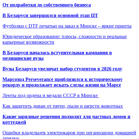
От подработки до собственного бизнеса
В Беларуси завершился основной этап ЦТ
Футболки с DTF печатью на заказ в Минске – яркие принты
Юридическое образование: плюсы, сложности и реальные
карьерные возможности
В Беларуси началась вступительная кампания в
медицинские вузы
Вузы Беларуси увеличат набор студентов в 2026 году
Марсоход Perseverance приблизился к историческому
рекорду и продолжает искать следы жизни на Марсе
Ленты под ордена и медали СССР в Минске
Как защитить диван от пятен, пыли и шерсти животных
Какие зарядные решения подходят для частных домов и
коттеджей
Ошибки владельцев электрокаров при организации домашней
зарядки