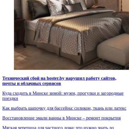
Технический сбой на hoster.by нарушил работу сайтов,
почты и облачных сервисов
Куда сходить в Минске зимой: музеи, прогулки и загородные
поездки
Как выбрать шапочку для бассейна: силикон, ткань или латекс
Восстановление эмали ванны в Минске – ремонт покрытия
Мягкая черепица для частного дома: что нужно знать до