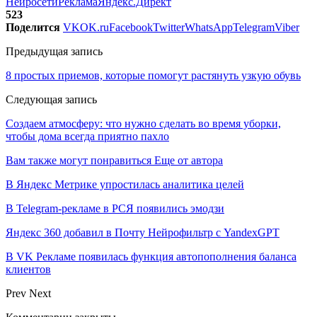
Нейросети
Реклама
Яндекс.Директ
523
Поделится
VK
OK.ru
Facebook
Twitter
WhatsApp
Telegram
Viber
Предыдущая запись
8 простых приемов, которые помогут растянуть узкую обувь
Следующая запись
Создаем атмосферу: что нужно сделать во время уборки,
чтобы дома всегда приятно пахло
Вам также могут понравиться
Еще от автора
В Яндекс Метрике упростилась аналитика целей
В Telegram-рекламе в РСЯ появились эмодзи
Яндекс 360 добавил в Почту Нейрофильтр с YandexGPT
В VK Рекламе появилась функция автопополнения баланса
клиентов
Prev
Next