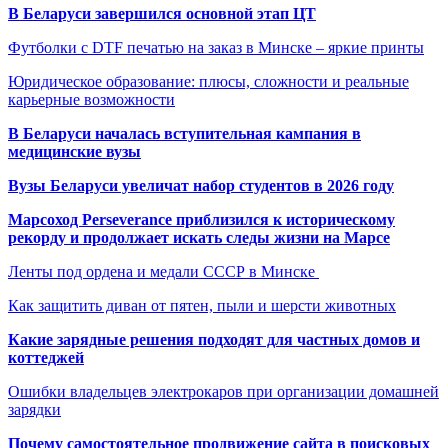
В Беларуси завершился основной этап ЦТ
Футболки с DTF печатью на заказ в Минске – яркие принты
Юридическое образование: плюсы, сложности и реальные
карьерные возможности
В Беларуси началась вступительная кампания в
медицинские вузы
Вузы Беларуси увеличат набор студентов в 2026 году
Марсоход Perseverance приблизился к историческому
рекорду и продолжает искать следы жизни на Марсе
Ленты под ордена и медали СССР в Минске
Как защитить диван от пятен, пыли и шерсти животных
Какие зарядные решения подходят для частных домов и
коттеджей
Ошибки владельцев электрокаров при организации домашней
зарядки
Почему самостоятельное продвижение сайта в поисковых