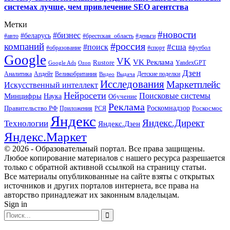
системах лучше, чем привлечение SEO агентства
Метки
#новости
#бизнес
#беларусь
#авто
#деньги
#брестская_область
#россия
компаний
#сша
#поиск
#футбол
#образование
#спорт
Google
VK
VK Реклама
Rustore
YandexGPT
Google Ads
Ozon
Дзен
Апдейт
Великобритания
Аналитика
Выдача
Детские поделки
Видео
Исследования
Маркетплейс
Искусственный интеллект
Нейросети
Поисковые системы
Минцифры
Наука
Обучение
Реклама
Правительство РФ
Роскомнадзор
Роскосмос
Приложения
РСЯ
Яндекс
Яндекс.Директ
Технологии
Яндекс.Дзен
Яндекс.Маркет
© 2026 - Образовательный портал. Все права защищены.
Любое копирование материалов с нашего ресурса разрешается
только с обратной активной ссылкой на страницу статьи.
Все материалы опубликованные на сайте взяты с открытых
источников и других порталов интернета, все права на
авторство принадлежат их законным владельцам.
Sign in