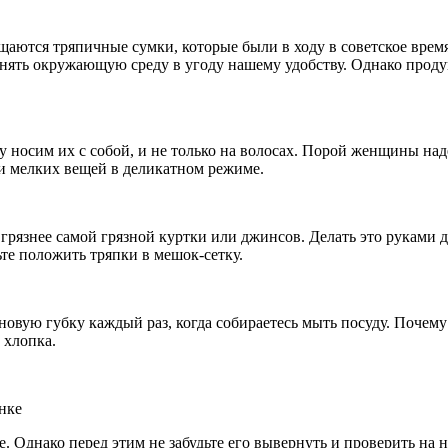
щаются тряпичные сумки, которые были в ходу в советское врем
знять окружающую среду в угоду нашему удобству. Однако проду
у носим их с собой, и не только на волосах. Порой женщины над
и мелких вещей в деликатном режиме.
и грязнее самой грязной куртки или джинсов. Делать это рукам
ьте положить тряпки в мешок-сетку.
 новую губку каждый раз, когда собираетесь мыть посуду. Почему
 хлопка.
. Однако перед этим не забудьте его вывернуть и проверить на 