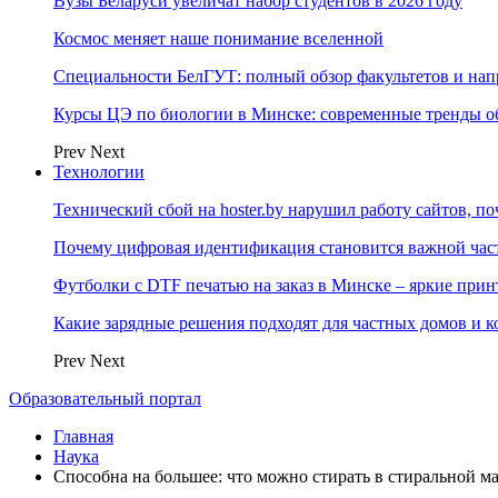
Вузы Беларуси увеличат набор студентов в 2026 году
Космос меняет наше понимание вселенной
Специальности БелГУТ: полный обзор факультетов и на
Курсы ЦЭ по биологии в Минске: современные тренды о
Prev
Next
Технологии
Технический сбой на hoster.by нарушил работу сайтов, п
Почему цифровая идентификация становится важной ча
Футболки с DTF печатью на заказ в Минске – яркие при
Какие зарядные решения подходят для частных домов и к
Prev
Next
Образовательный портал
Главная
Наука
Способна на большее: что можно стирать в стиральной 