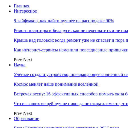
Главная
Интересное
8 лайфхаков, как найти лучшее на распродаже 90%
Ремонт квартиры в Беларуси: как не переплатить и не по
Крыша над головой: когда ремонт уже не спасает и пора
Как интернет-сервисы изменили повседневные привычки
Prev
Next
Наука
Учёные создали устройство, превращающее солнечный св
Космос меняет наше понимание вселенной
Встречая весну: 16 эффективных способов помыть окна б
Что из ваших вещей лучше никогда не стирать вместе, чт
Prev
Next
Образование