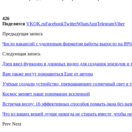
426
Поделится
VK
OK.ru
Facebook
Twitter
WhatsApp
Telegram
Viber
Предыдущая запись
Число вакансий с удаленным форматом работы выросло на 89%
Следующая запись
Дзен ввел функцию в длинных видео для создания эпизодов и 
Вам также могут понравиться
Еще от автора
Учёные создали устройство, превращающее солнечный свет в 
Космос меняет наше понимание вселенной
Встречая весну: 16 эффективных способов помыть окна без раз
Что из ваших вещей лучше никогда не стирать вместе, чтобы не
Prev
Next