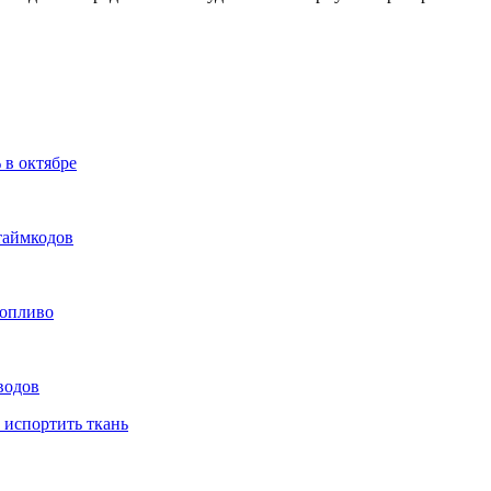
 в октябре
таймкодов
топливо
водов
 испортить ткань