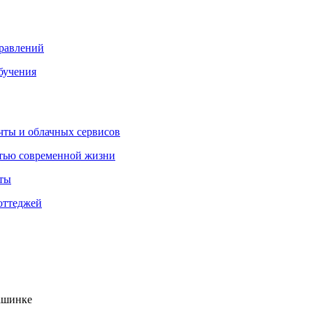
правлений
бучения
очты и облачных сервисов
стью современной жизни
нты
оттеджей
машинке