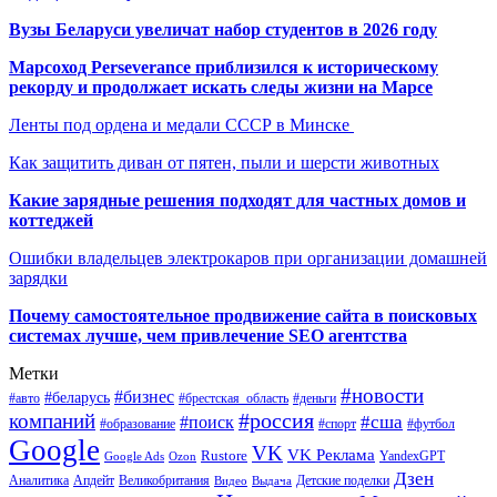
Вузы Беларуси увеличат набор студентов в 2026 году
Марсоход Perseverance приблизился к историческому
рекорду и продолжает искать следы жизни на Марсе
Ленты под ордена и медали СССР в Минске
Как защитить диван от пятен, пыли и шерсти животных
Какие зарядные решения подходят для частных домов и
коттеджей
Ошибки владельцев электрокаров при организации домашней
зарядки
Почему самостоятельное продвижение сайта в поисковых
системах лучше, чем привлечение SEO агентства
Метки
#новости
#бизнес
#беларусь
#авто
#деньги
#брестская_область
#россия
компаний
#сша
#поиск
#футбол
#образование
#спорт
Google
VK
VK Реклама
Rustore
YandexGPT
Google Ads
Ozon
Дзен
Апдейт
Великобритания
Аналитика
Выдача
Детские поделки
Видео