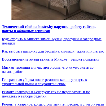
Технический сбой на hoster.by нарушил работу сайтов,
почты и облачных сервисов
Куда сходить в Минске зимой: музеи, прогулки и загородные
поездки
Как выбрать шапочку для бассейна: силикон, ткань или латекс
Восстановление эмали ванны в Минске – ремонт покрытия
Мягкая черепица для частного дома: что нужно знать до
начала работ
Генеральная уборка после ремонта: как не утонуть в
строительной пыли и сохранить нервы
Ремонт квартиры в Беларуси: как не переплатить и не
пожалеть о выборе отделки
Ремонт в квартире: когда стоит менять потолок и с чего начать