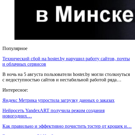
Популярное
Технический сбой на hoster.by нарушил работу сайтов, почты
и облачных сервисов
В ночь на 5 августа пользователи hoster.by могли столкнуться
с недоступностью сайтов и нестабильной работой ряда…
Интересное:
Яндекс Метрика упростила загрузку данных о заказах
Нейросеть YandexART получила режим создания
новогодних…
Как правильно и эффективно почистить тостер от крошек и…