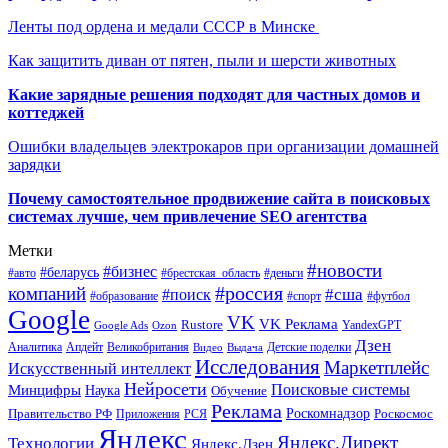
Ленты под ордена и медали СССР в Минске
Как защитить диван от пятен, пыли и шерсти животных
Какие зарядные решения подходят для частных домов и
коттеджей
Ошибки владельцев электрокаров при организации домашней
зарядки
Почему самостоятельное продвижение сайта в поисковых
системах лучше, чем привлечение SEO агентства
Метки
#новости
#бизнес
#беларусь
#авто
#деньги
#брестская_область
#россия
компаний
#сша
#поиск
#футбол
#образование
#спорт
Google
VK
VK Реклама
Rustore
YandexGPT
Google Ads
Ozon
Дзен
Апдейт
Великобритания
Аналитика
Выдача
Детские поделки
Видео
Исследования
Маркетплейс
Искусственный интеллект
Нейросети
Поисковые системы
Минцифры
Наука
Обучение
Реклама
Правительство РФ
Роскомнадзор
Роскосмос
Приложения
РСЯ
Яндекс
Яндекс.Директ
Технологии
Яндекс.Дзен