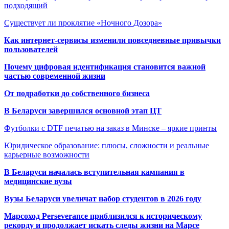
подходящий
Существует ли проклятие «Ночного Дозора»
Как интернет-сервисы изменили повседневные привычки
пользователей
Почему цифровая идентификация становится важной
частью современной жизни
От подработки до собственного бизнеса
В Беларуси завершился основной этап ЦТ
Футболки с DTF печатью на заказ в Минске – яркие принты
Юридическое образование: плюсы, сложности и реальные
карьерные возможности
В Беларуси началась вступительная кампания в
медицинские вузы
Вузы Беларуси увеличат набор студентов в 2026 году
Марсоход Perseverance приблизился к историческому
рекорду и продолжает искать следы жизни на Марсе