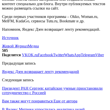
контент специально для блога. Внутри публикуемых текстов
можно размещать ссылки на сайт.
Среди первых участников программы – Okko, Woman.ru,
MelFM, KudaGo, сервисы Tutu.ru, Bookmate и др.
Напомним, Яндекс Дзен возвращает ленту рекомендаций.
Источник
Живой Журнал
Медиа
505
Поделится
VK
OK.ru
Facebook
Twitter
WhatsApp
Telegram
Viber
Предыдущая запись
Яндекс Дзен возвращает ленту рекомендаций
Следующая запись
Президент РАН Сергеев: китайские ученые приостановили
сотрудничество с Россией
Вам также могут понравиться
Еще от автора
В Яндекс Метрике упростилась аналитика целей