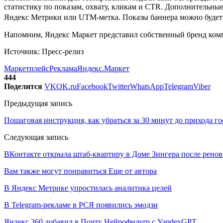
статистику по показам, охвату, кликам и CTR. Дополнительные
Яндекс Метрики или UTM-метка. Показы баннера можно будет наст
Напомним, Яндекс Маркет представил собственный бренд ком
Источник: Пресс-релиз
Маркетплейс
Реклама
Яндекс.Маркет
444
Поделится
VK
OK.ru
Facebook
Twitter
WhatsApp
Telegram
Viber
Предыдущая запись
Пошаговая инструкция, как убраться за 30 минут до прихода го
Следующая запись
ВКонтакте открыла штаб-квартиру в Доме Зингера после рено
Вам также могут понравиться
Еще от автора
В Яндекс Метрике упростилась аналитика целей
В Telegram-рекламе в РСЯ появились эмодзи
Яндекс 360 добавил в Почту Нейрофильтр с YandexGPT