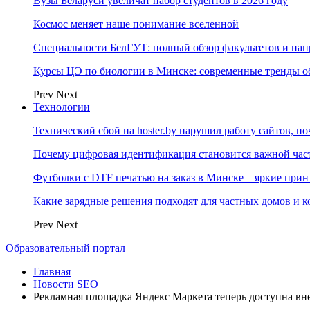
Вузы Беларуси увеличат набор студентов в 2026 году
Космос меняет наше понимание вселенной
Специальности БелГУТ: полный обзор факультетов и на
Курсы ЦЭ по биологии в Минске: современные тренды о
Prev
Next
Технологии
Технический сбой на hoster.by нарушил работу сайтов, п
Почему цифровая идентификация становится важной ча
Футболки с DTF печатью на заказ в Минске – яркие при
Какие зарядные решения подходят для частных домов и к
Prev
Next
Образовательный портал
Главная
Новости SEO
Рекламная площадка Яндекс Маркета теперь доступна в