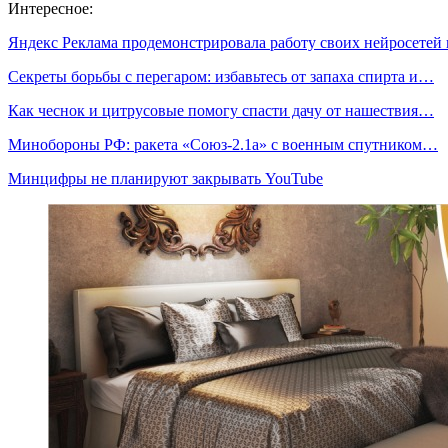
Интересное:
Яндекс Реклама продемонстрировала работу своих нейросетей
Секреты борьбы с перегаром: избавьтесь от запаха спирта и…
Как чеснок и цитрусовые помогу спасти дачу от нашествия…
Минобороны РФ: ракета «Союз-2.1а» с военным спутником…
Минцифры не планируют закрывать YouTube