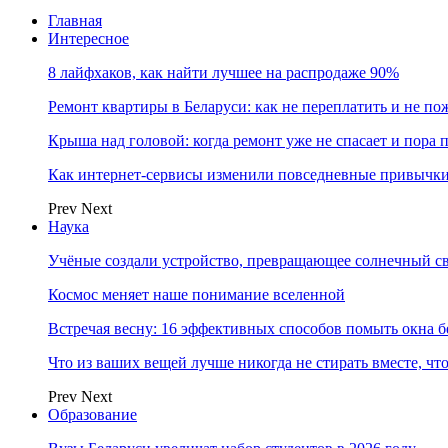
Главная
Интересное
8 лайфхаков, как найти лучшее на распродаже 90%
Ремонт квартиры в Беларуси: как не переплатить и не по
Крыша над головой: когда ремонт уже не спасает и пора
Как интернет-сервисы изменили повседневные привычки
Prev
Next
Наука
Учёные создали устройство, превращающее солнечный св
Космос меняет наше понимание вселенной
Встречая весну: 16 эффективных способов помыть окна б
Что из ваших вещей лучше никогда не стирать вместе, чт
Prev
Next
Образование