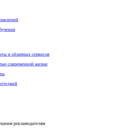
правлений
бучения
очты и облачных сервисов
стью современной жизни
нты
оттеджей
нешним рекламодателям