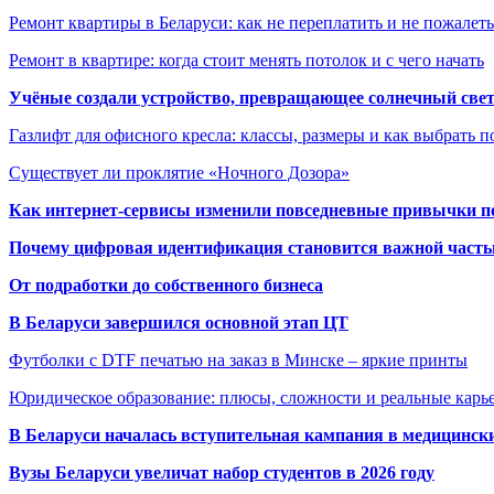
Ремонт квартиры в Беларуси: как не переплатить и не пожалет
Ремонт в квартире: когда стоит менять потолок и с чего начать
Учёные создали устройство, превращающее солнечный свет
Газлифт для офисного кресла: классы, размеры и как выбрать 
Существует ли проклятие «Ночного Дозора»
Как интернет-сервисы изменили повседневные привычки п
Почему цифровая идентификация становится важной часть
От подработки до собственного бизнеса
В Беларуси завершился основной этап ЦТ
Футболки с DTF печатью на заказ в Минске – яркие принты
Юридическое образование: плюсы, сложности и реальные кар
В Беларуси началась вступительная кампания в медицинск
Вузы Беларуси увеличат набор студентов в 2026 году