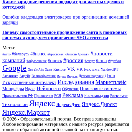
Какие зарядные решения подходят для частных домов и
коттеджей
Ошибки владельцев электрокаров при организации домашней
зарядки
Почему самостоятельное продвижение сайта в поисковых
системах лучше, чем привлечение SEO агентства
Метки
#новости
#бизнес
#беларусь
#авто
#деньги
#брестская_область
#россия
компаний
#сша
#поиск
#футбол
#образование
#спорт
Google
VK
VK Реклама
Rustore
YandexGPT
Google Ads
Ozon
Дзен
Апдейт
Великобритания
Аналитика
Выдача
Детские поделки
Видео
Исследования
Маркетплейс
Искусственный интеллект
Нейросети
Поисковые системы
Минцифры
Наука
Обучение
Реклама
Правительство РФ
Роскомнадзор
Роскосмос
Приложения
РСЯ
Яндекс
Яндекс.Директ
Технологии
Яндекс.Дзен
Яндекс.Маркет
© 2026 - Образовательный портал. Все права защищены.
Любое копирование материалов с нашего ресурса разрешается
только с обратной активной ссылкой на страницу статьи.