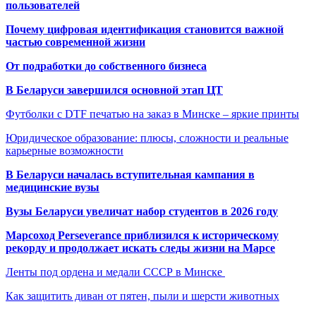
пользователей
Почему цифровая идентификация становится важной
частью современной жизни
От подработки до собственного бизнеса
В Беларуси завершился основной этап ЦТ
Футболки с DTF печатью на заказ в Минске – яркие принты
Юридическое образование: плюсы, сложности и реальные
карьерные возможности
В Беларуси началась вступительная кампания в
медицинские вузы
Вузы Беларуси увеличат набор студентов в 2026 году
Марсоход Perseverance приблизился к историческому
рекорду и продолжает искать следы жизни на Марсе
Ленты под ордена и медали СССР в Минске
Как защитить диван от пятен, пыли и шерсти животных