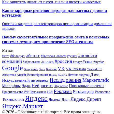
Как защитить диван от пятен, пыли и шерсти животных
Какие зарядные решения подходят для частных домов и
коттеджей
Ошибки владельцев электрокаров при организации домашней
зарядки
Почему самостоятельное продвижение сайта в поисковых
системах лучше, чем привлечение SEO агентства
Метки
#новости
#бизнес
#беларусь
#авто
#деньги
#брестская_область
#россия
компаний
#сша
#поиск
#футбол
#образование
#спорт
Google
VK
VK Реклама
Rustore
YandexGPT
Google Ads
Ozon
Дзен
Апдейт
Великобритания
Аналитика
Выдача
Детские поделки
Видео
Исследования
Маркетплейс
Искусственный интеллект
Нейросети
Поисковые системы
Минцифры
Наука
Обучение
Реклама
Правительство РФ
Роскомнадзор
Роскосмос
Приложения
РСЯ
Яндекс
Яндекс.Директ
Технологии
Яндекс.Дзен
Яндекс.Маркет
© 2026 - Образовательный портал. Все права защищены.