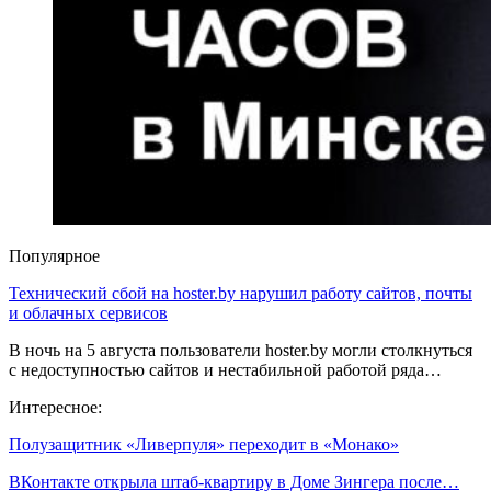
Популярное
Технический сбой на hoster.by нарушил работу сайтов, почты
и облачных сервисов
В ночь на 5 августа пользователи hoster.by могли столкнуться
с недоступностью сайтов и нестабильной работой ряда…
Интересное:
Полузащитник «Ливерпуля» переходит в «Монако»
ВКонтакте открыла штаб-квартиру в Доме Зингера после…