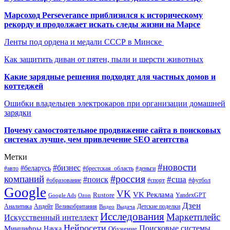
Марсоход Perseverance приблизился к историческому
рекорду и продолжает искать следы жизни на Марсе
Ленты под ордена и медали СССР в Минске
Как защитить диван от пятен, пыли и шерсти животных
Какие зарядные решения подходят для частных домов и
коттеджей
Ошибки владельцев электрокаров при организации домашней
зарядки
Почему самостоятельное продвижение сайта в поисковых
системах лучше, чем привлечение SEO агентства
Метки
#новости
#бизнес
#беларусь
#авто
#деньги
#брестская_область
#россия
компаний
#сша
#поиск
#футбол
#образование
#спорт
Google
VK
VK Реклама
Rustore
YandexGPT
Google Ads
Ozon
Дзен
Апдейт
Великобритания
Аналитика
Выдача
Детские поделки
Видео
Исследования
Маркетплейс
Искусственный интеллект
Нейросети
Поисковые системы
Минцифры
Наука
Обучение