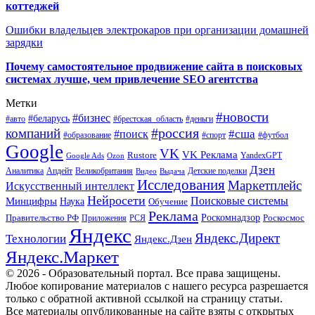
коттеджей
Ошибки владельцев электрокаров при организации домашней
зарядки
Почему самостоятельное продвижение сайта в поисковых
системах лучше, чем привлечение SEO агентства
Метки
#новости
#бизнес
#беларусь
#авто
#деньги
#брестская_область
#россия
компаний
#сша
#поиск
#футбол
#образование
#спорт
Google
VK
VK Реклама
Rustore
YandexGPT
Google Ads
Ozon
Дзен
Апдейт
Великобритания
Аналитика
Выдача
Детские поделки
Видео
Исследования
Маркетплейс
Искусственный интеллект
Нейросети
Поисковые системы
Минцифры
Наука
Обучение
Реклама
Правительство РФ
Роскомнадзор
Роскосмос
Приложения
РСЯ
Яндекс
Яндекс.Директ
Технологии
Яндекс.Дзен
Яндекс.Маркет
© 2026 - Образовательный портал. Все права защищены.
Любое копирование материалов с нашего ресурса разрешается
только с обратной активной ссылкой на страницу статьи.
Все материалы опубликованные на сайте взяты с открытых