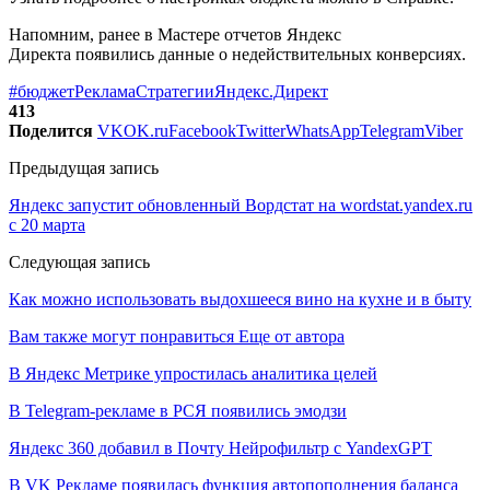
Напомним, ранее в Мастере отчетов Яндекс
Директа появились данные о недействительных конверсиях.
#бюджет
Реклама
Стратегии
Яндекс.Директ
413
Поделится
VK
OK.ru
Facebook
Twitter
WhatsApp
Telegram
Viber
Предыдущая запись
Яндекс запустит обновленный Вордстат на wordstat.yandex.ru
с 20 марта
Следующая запись
Как можно использовать выдохшееся вино на кухне и в быту
Вам также могут понравиться
Еще от автора
В Яндекс Метрике упростилась аналитика целей
В Telegram-рекламе в РСЯ появились эмодзи
Яндекс 360 добавил в Почту Нейрофильтр с YandexGPT
В VK Рекламе появилась функция автопополнения баланса