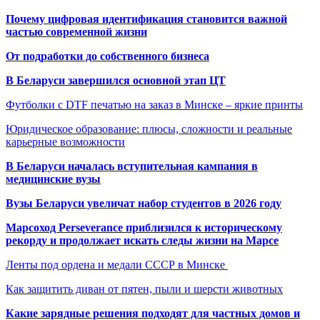
Почему цифровая идентификация становится важной
частью современной жизни
От подработки до собственного бизнеса
В Беларуси завершился основной этап ЦТ
Футболки с DTF печатью на заказ в Минске – яркие принты
Юридическое образование: плюсы, сложности и реальные
карьерные возможности
В Беларуси началась вступительная кампания в
медицинские вузы
Вузы Беларуси увеличат набор студентов в 2026 году
Марсоход Perseverance приблизился к историческому
рекорду и продолжает искать следы жизни на Марсе
Ленты под ордена и медали СССР в Минске
Как защитить диван от пятен, пыли и шерсти животных
Какие зарядные решения подходят для частных домов и