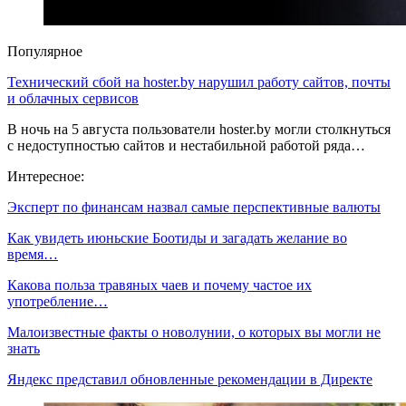
Популярное
Технический сбой на hoster.by нарушил работу сайтов, почты
и облачных сервисов
В ночь на 5 августа пользователи hoster.by могли столкнуться
с недоступностью сайтов и нестабильной работой ряда…
Интересное:
Эксперт по финансам назвал самые перспективные валюты
Как увидеть июньские Боотиды и загадать желание во
время…
Какова польза травяных чаев и почему частое их
употребление…
Малоизвестные факты о новолунии, о которых вы могли не
знать
Яндекс представил обновленные рекомендации в Директе