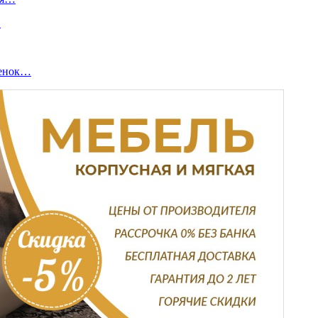
…
бенок…