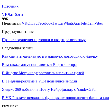
Источник
VK
Чат-боты
996
Поделится
VK
OK.ru
Facebook
Twitter
WhatsApp
Telegram
Viber
Предыдущая запись
Правила хранения картошки в квартире всю зиму
Следующая запись
Как сделать маленькую и нарядную, новогоднюю ёлочку
Вам также могут понравиться
Еще от автора
В Яндекс Метрике упростилась аналитика целей
В Telegram-рекламе в РСЯ появились эмодзи
Яндекс 360 добавил в Почту Нейрофильтр с YandexGPT
В VK Рекламе появилась функция автопополнения баланса кл
Prev
Next