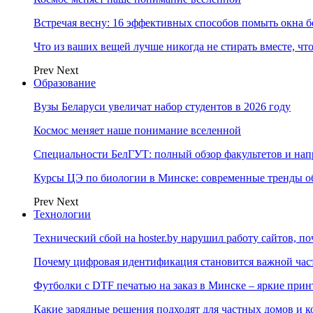
Встречая весну: 16 эффективных способов помыть окна б
Что из ваших вещей лучше никогда не стирать вместе, чт
Prev
Next
Образование
Вузы Беларуси увеличат набор студентов в 2026 году
Космос меняет наше понимание вселенной
Специальности БелГУТ: полный обзор факультетов и на
Курсы ЦЭ по биологии в Минске: современные тренды о
Prev
Next
Технологии
Технический сбой на hoster.by нарушил работу сайтов, п
Почему цифровая идентификация становится важной ча
Футболки с DTF печатью на заказ в Минске – яркие при
Какие зарядные решения подходят для частных домов и к