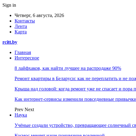
Sign in
Четверг, 6 августа, 2026
Контакты
Лента
Карта
rcitt.by
Главная
Интересное
8 лайфхаков, как найти лучшее на распродаже 90%
Ремонт квартиры в Беларуси: как не переплатить и не по
Крыша над головой: когда ремонт уже не спасает и пора
Как интернет-сервисы изменили повседневные привычки
Prev
Next
Наука
Учёные создали устройство, превращающее солнечный св
Космос меняет наше понимание вселенной