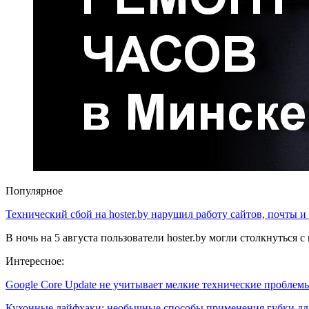
Популярное
Технический сбой на hoster.by нарушил работу сайтов, почты и
В ночь на 5 августа пользователи hoster.by могли столкнуться
Интересное:
Google Core Update не учитывает мелкие технические пробле
Кухонные лайфхаки: необычные способы применения губки д