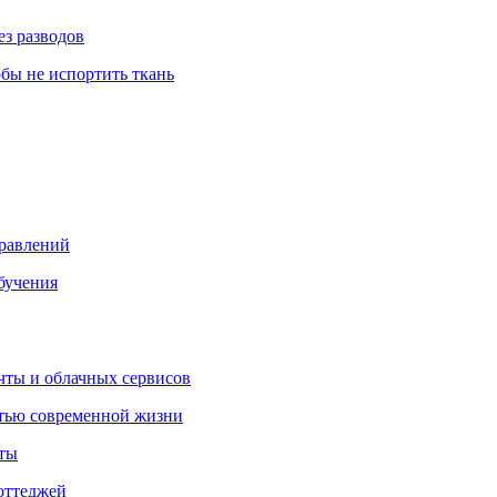
ез разводов
обы не испортить ткань
правлений
бучения
очты и облачных сервисов
стью современной жизни
нты
оттеджей