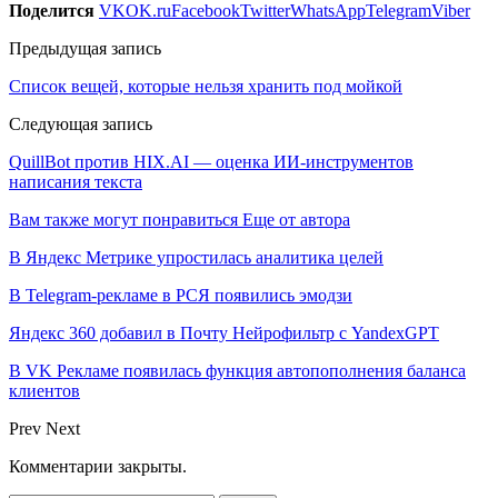
Поделится
VK
OK.ru
Facebook
Twitter
WhatsApp
Telegram
Viber
Предыдущая запись
Список вещей, которые нельзя хранить под мойкой
Следующая запись
QuillBot против HIX.AI — оценка ИИ-инструментов
написания текста
Вам также могут понравиться
Еще от автора
В Яндекс Метрике упростилась аналитика целей
В Telegram-рекламе в РСЯ появились эмодзи
Яндекс 360 добавил в Почту Нейрофильтр с YandexGPT
В VK Рекламе появилась функция автопополнения баланса
клиентов
Prev
Next
Комментарии закрыты.