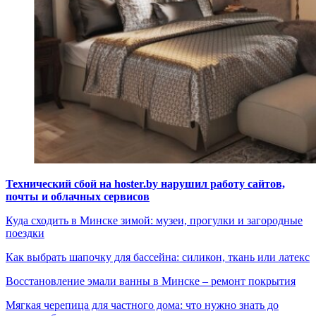
Технический сбой на hoster.by нарушил работу сайтов,
почты и облачных сервисов
Куда сходить в Минске зимой: музеи, прогулки и загородные
поездки
Как выбрать шапочку для бассейна: силикон, ткань или латекс
Восстановление эмали ванны в Минске – ремонт покрытия
Мягкая черепица для частного дома: что нужно знать до