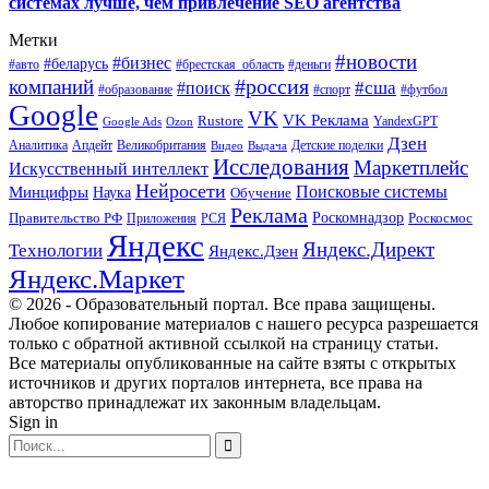
системах лучше, чем привлечение SEO агентства
Метки
#новости
#бизнес
#беларусь
#авто
#деньги
#брестская_область
#россия
компаний
#сша
#поиск
#футбол
#образование
#спорт
Google
VK
VK Реклама
Rustore
YandexGPT
Google Ads
Ozon
Дзен
Апдейт
Великобритания
Аналитика
Выдача
Детские поделки
Видео
Исследования
Маркетплейс
Искусственный интеллект
Нейросети
Поисковые системы
Минцифры
Наука
Обучение
Реклама
Правительство РФ
Роскомнадзор
Роскосмос
Приложения
РСЯ
Яндекс
Яндекс.Директ
Технологии
Яндекс.Дзен
Яндекс.Маркет
© 2026 - Образовательный портал. Все права защищены.
Любое копирование материалов с нашего ресурса разрешается
только с обратной активной ссылкой на страницу статьи.
Все материалы опубликованные на сайте взяты с открытых
источников и других порталов интернета, все права на
авторство принадлежат их законным владельцам.
Sign in