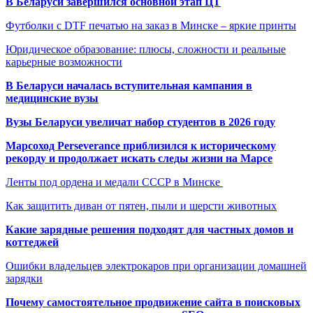
В Беларуси завершился основной этап ЦТ
Футболки с DTF печатью на заказ в Минске – яркие принты
Юридическое образование: плюсы, сложности и реальные
карьерные возможности
В Беларуси началась вступительная кампания в
медицинские вузы
Вузы Беларуси увеличат набор студентов в 2026 году
Марсоход Perseverance приблизился к историческому
рекорду и продолжает искать следы жизни на Марсе
Ленты под ордена и медали СССР в Минске
Как защитить диван от пятен, пыли и шерсти животных
Какие зарядные решения подходят для частных домов и
коттеджей
Ошибки владельцев электрокаров при организации домашней
зарядки
Почему самостоятельное продвижение сайта в поисковых