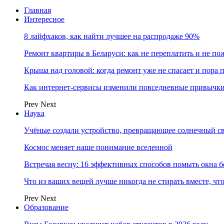
Главная
Интересное
8 лайфхаков, как найти лучшее на распродаже 90%
Ремонт квартиры в Беларуси: как не переплатить и не по
Крыша над головой: когда ремонт уже не спасает и пора
Как интернет-сервисы изменили повседневные привычки
Prev
Next
Наука
Учёные создали устройство, превращающее солнечный св
Космос меняет наше понимание вселенной
Встречая весну: 16 эффективных способов помыть окна б
Что из ваших вещей лучше никогда не стирать вместе, чт
Prev
Next
Образование