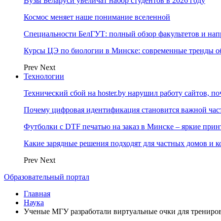
Вузы Беларуси увеличат набор студентов в 2026 году
Космос меняет наше понимание вселенной
Специальности БелГУТ: полный обзор факультетов и на
Курсы ЦЭ по биологии в Минске: современные тренды о
Prev
Next
Технологии
Технический сбой на hoster.by нарушил работу сайтов, п
Почему цифровая идентификация становится важной ча
Футболки с DTF печатью на заказ в Минске – яркие при
Какие зарядные решения подходят для частных домов и к
Prev
Next
Образовательный портал
Главная
Наука
Ученые МГУ разработали виртуальные очки для трениро