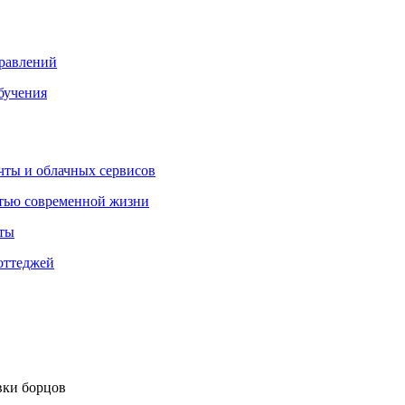
правлений
бучения
очты и облачных сервисов
стью современной жизни
нты
оттеджей
вки борцов