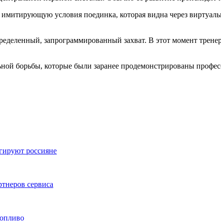
имитирующую условия поединка, которая видна через виртуальн
деленный, запрограммированный захват. В этот момент тренер т
ой борьбы, которые были заранее продемонстрированы профес
агируют россияне
ртнеров сервиса
топливо