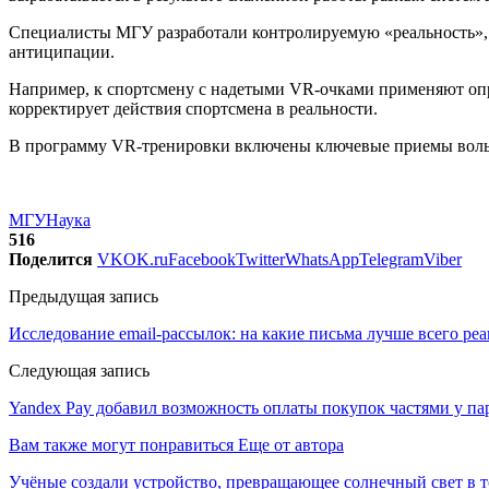
Специалисты МГУ разработали контролируемую «реальность», 
антиципации.
Например, к спортсмену с надетыми VR-очками применяют опре
корректирует действия спортсмена в реальности.
В программу VR-тренировки включены ключевые приемы вольн
МГУ
Наука
516
Поделится
VK
OK.ru
Facebook
Twitter
WhatsApp
Telegram
Viber
Предыдущая запись
Исследование email-рассылок: на какие письма лучше всего ре
Следующая запись
Yandex Pay добавил возможность оплаты покупок частями у па
Вам также могут понравиться
Еще от автора
Учёные создали устройство, превращающее солнечный свет в 