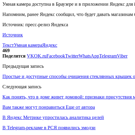
Умная камера доступна в Браузере и в приложении Яндекс для 
Напомним, ранее Яндекс сообщил, что будет давать магазинам
Источник: пресс-релиз Яндекса
Источник
Текст
Умная камера
Яндекс
469
Поделится
VK
OK.ru
Facebook
Twitter
WhatsApp
Telegram
Viber
Предыдущая запись
Простые и доступные способы очищения стеклянных крышек о
Следующая запись
Как понять, что в доме живет домовой: признаки присутствия 
Вам также могут понравиться
Еще от автора
В Яндекс Метрике упростилась аналитика целей
В Telegram-рекламе в РСЯ появились эмодзи