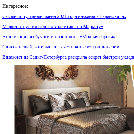
Интересное:
Самые популярные имена 2021 года названы в Барановичах
Маркет запустил отчет «Аналитика по Маркету»
Аппликация из бумаги и пластилина «Модная сорока»
Список вещей, которые нельзя стирать с кондиционером
Визажист из Санкт-Петербурга раскрыла секрет быстрой укла