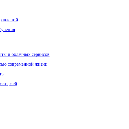
правлений
бучения
очты и облачных сервисов
стью современной жизни
нты
оттеджей