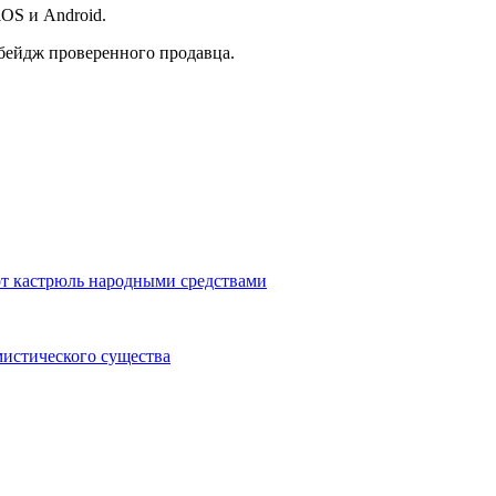
iOS и Android.
 бейдж проверенного продавца.
т кастрюль народными средствами
мистического существа