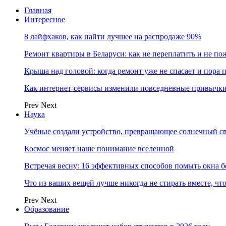
Главная
Интересное
8 лайфхаков, как найти лучшее на распродаже 90%
Ремонт квартиры в Беларуси: как не переплатить и не по
Крыша над головой: когда ремонт уже не спасает и пора
Как интернет-сервисы изменили повседневные привычки
Prev
Next
Наука
Учёные создали устройство, превращающее солнечный св
Космос меняет наше понимание вселенной
Встречая весну: 16 эффективных способов помыть окна б
Что из ваших вещей лучше никогда не стирать вместе, чт
Prev
Next
Образование