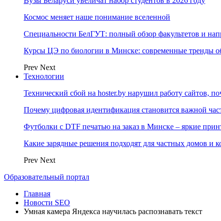
Вузы Беларуси увеличат набор студентов в 2026 году
Космос меняет наше понимание вселенной
Специальности БелГУТ: полный обзор факультетов и на
Курсы ЦЭ по биологии в Минске: современные тренды о
Prev
Next
Технологии
Технический сбой на hoster.by нарушил работу сайтов, п
Почему цифровая идентификация становится важной ча
Футболки с DTF печатью на заказ в Минске – яркие при
Какие зарядные решения подходят для частных домов и к
Prev
Next
Образовательный портал
Главная
Новости SEO
Умная камера Яндекса научилась распознавать текст