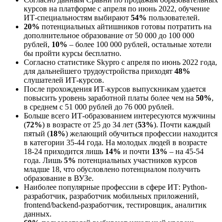
курсов на платформе с апреля по июнь 2022, обучение
ИТ-специальностям выбирают
54%
пользователей.
20%
потенциальных айтишников готовы потратить на
дополнительное образование от 50 000 до 100 000
рублей,
10%
– более 100 000 рублей, остальные хотели
бы пройти курсы бесплатно.
Согласно статистике Skypro c апреля по июнь 2022 года,
для дальнейшего трудоустройства приходят
48%
слушателей ИТ-курсов.
После прохождения ИТ-курсов выпускникам удается
повысить уровень заработной платы более чем на
50%
,
в среднем с 51 000 рублей до 76 000 рублей.
Больше всего ИТ-образованием интересуются мужчины
(
72%
) в возрасте от 25 до 34 лет (
53%
). Почти каждый
пятый (
18%
) желающий обучиться профессии находится
в категории 35-44 года. На молодых людей в возрасте
18-24 приходится лишь
14%
и почти
13%
– на 45-54
года. Лишь
5%
потенциальных участников курсов
младше 18, что обусловлено потенциалом получить
образование в ВУЗе.
Наиболее популярные профессии в сфере ИТ: Python-
разработчик, разработчик мобильных приложений,
frontend/backend-разработчик, тестировщик, аналитик
данных.