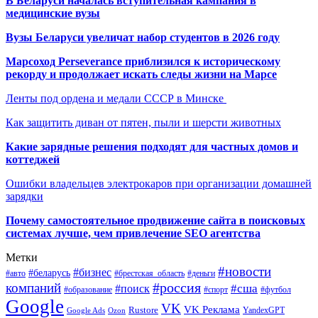
В Беларуси началась вступительная кампания в
медицинские вузы
Вузы Беларуси увеличат набор студентов в 2026 году
Марсоход Perseverance приблизился к историческому
рекорду и продолжает искать следы жизни на Марсе
Ленты под ордена и медали СССР в Минске
Как защитить диван от пятен, пыли и шерсти животных
Какие зарядные решения подходят для частных домов и
коттеджей
Ошибки владельцев электрокаров при организации домашней
зарядки
Почему самостоятельное продвижение сайта в поисковых
системах лучше, чем привлечение SEO агентства
Метки
#новости
#бизнес
#беларусь
#авто
#деньги
#брестская_область
#россия
компаний
#сша
#поиск
#футбол
#образование
#спорт
Google
VK
VK Реклама
Rustore
YandexGPT
Google Ads
Ozon