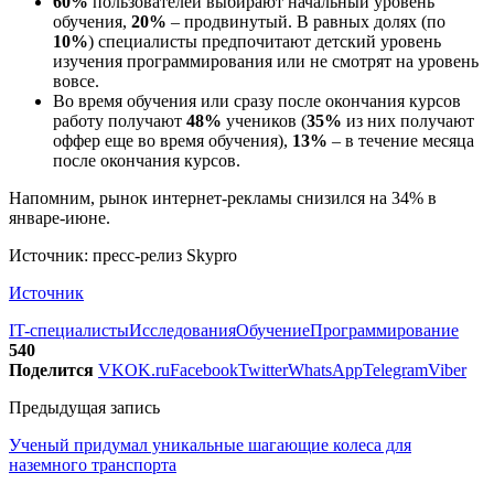
60%
пользователей выбирают начальный уровень
обучения,
20%
– продвинутый. В равных долях (по
10%
) специалисты предпочитают детский уровень
изучения программирования или не смотрят на уровень
вовсе.
Во время обучения или сразу после окончания курсов
работу получают
48%
учеников (
35%
из них получают
оффер еще во время обучения),
13%
– в течение месяца
после окончания курсов.
Напомним, рынок интернет-рекламы снизился на 34% в
январе-июне.
Источник: пресс-релиз Skypro
Источник
IT-специалисты
Исследования
Обучение
Программирование
540
Поделится
VK
OK.ru
Facebook
Twitter
WhatsApp
Telegram
Viber
Предыдущая запись
Ученый придумал уникальные шагающие колеса для
наземного транспорта