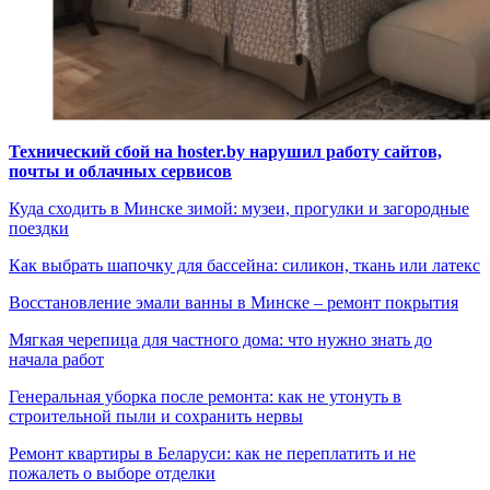
Технический сбой на hoster.by нарушил работу сайтов,
почты и облачных сервисов
Куда сходить в Минске зимой: музеи, прогулки и загородные
поездки
Как выбрать шапочку для бассейна: силикон, ткань или латекс
Восстановление эмали ванны в Минске – ремонт покрытия
Мягкая черепица для частного дома: что нужно знать до
начала работ
Генеральная уборка после ремонта: как не утонуть в
строительной пыли и сохранить нервы
Ремонт квартиры в Беларуси: как не переплатить и не
пожалеть о выборе отделки