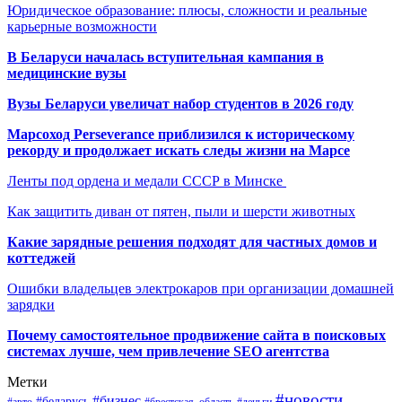
Юридическое образование: плюсы, сложности и реальные
карьерные возможности
В Беларуси началась вступительная кампания в
медицинские вузы
Вузы Беларуси увеличат набор студентов в 2026 году
Марсоход Perseverance приблизился к историческому
рекорду и продолжает искать следы жизни на Марсе
Ленты под ордена и медали СССР в Минске
Как защитить диван от пятен, пыли и шерсти животных
Какие зарядные решения подходят для частных домов и
коттеджей
Ошибки владельцев электрокаров при организации домашней
зарядки
Почему самостоятельное продвижение сайта в поисковых
системах лучше, чем привлечение SEO агентства
Метки
#новости
#бизнес
#беларусь
#авто
#деньги