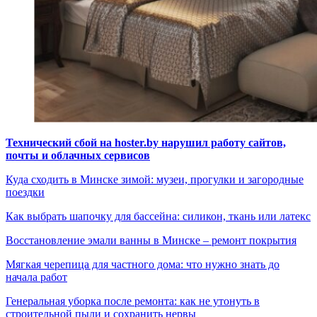
Технический сбой на hoster.by нарушил работу сайтов,
почты и облачных сервисов
Куда сходить в Минске зимой: музеи, прогулки и загородные
поездки
Как выбрать шапочку для бассейна: силикон, ткань или латекс
Восстановление эмали ванны в Минске – ремонт покрытия
Мягкая черепица для частного дома: что нужно знать до
начала работ
Генеральная уборка после ремонта: как не утонуть в
строительной пыли и сохранить нервы