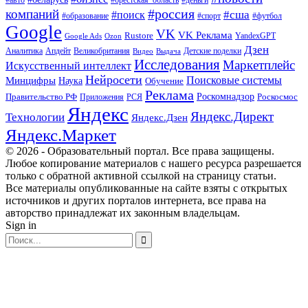
#брестская_область
#россия
компаний
#сша
#поиск
#футбол
#образование
#спорт
Google
VK
VK Реклама
Rustore
YandexGPT
Google Ads
Ozon
Дзен
Апдейт
Великобритания
Аналитика
Выдача
Детские поделки
Видео
Исследования
Маркетплейс
Искусственный интеллект
Нейросети
Поисковые системы
Минцифры
Наука
Обучение
Реклама
Правительство РФ
Роскомнадзор
Роскосмос
Приложения
РСЯ
Яндекс
Яндекс.Директ
Технологии
Яндекс.Дзен
Яндекс.Маркет
© 2026 - Образовательный портал. Все права защищены.
Любое копирование материалов с нашего ресурса разрешается
только с обратной активной ссылкой на страницу статьи.
Все материалы опубликованные на сайте взяты с открытых
источников и других порталов интернета, все права на
авторство принадлежат их законным владельцам.
Sign in