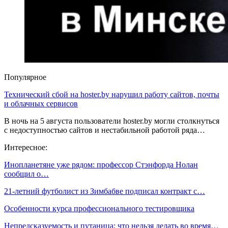
Популярное
Технический сбой на hoster.by нарушил работу сайтов, почты
и облачных сервисов
В ночь на 5 августа пользователи hoster.by могли столкнуться
с недоступностью сайтов и нестабильной работой ряда…
Интересное:
Инопланетяне уже рядом: профессор Стэнфорда Нолан
сообщил о…
21-летний футболист из Зимбабве подписал контракт с…
Особенности курса профессионального тестировщика
Непредсказуемость и путаница: что нельзя делать во время…