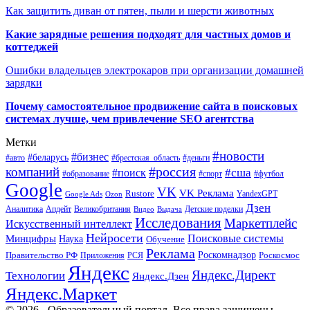
Как защитить диван от пятен, пыли и шерсти животных
Какие зарядные решения подходят для частных домов и
коттеджей
Ошибки владельцев электрокаров при организации домашней
зарядки
Почему самостоятельное продвижение сайта в поисковых
системах лучше, чем привлечение SEO агентства
Метки
#новости
#бизнес
#беларусь
#авто
#деньги
#брестская_область
#россия
компаний
#сша
#поиск
#футбол
#образование
#спорт
Google
VK
VK Реклама
Rustore
YandexGPT
Google Ads
Ozon
Дзен
Апдейт
Великобритания
Аналитика
Выдача
Детские поделки
Видео
Исследования
Маркетплейс
Искусственный интеллект
Нейросети
Поисковые системы
Минцифры
Наука
Обучение
Реклама
Правительство РФ
Роскомнадзор
Роскосмос
Приложения
РСЯ
Яндекс
Яндекс.Директ
Технологии
Яндекс.Дзен
Яндекс.Маркет
© 2026 - Образовательный портал. Все права защищены.