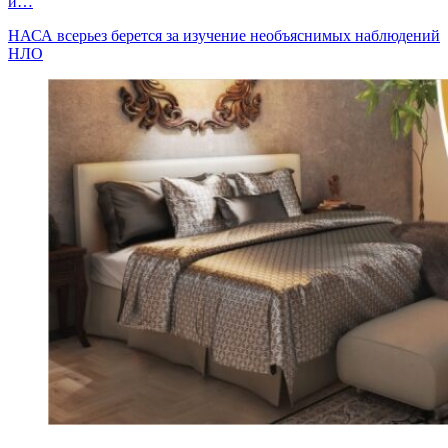
и…
НАСА всерьез берется за изучение необъяснимых наблюдений
НЛО