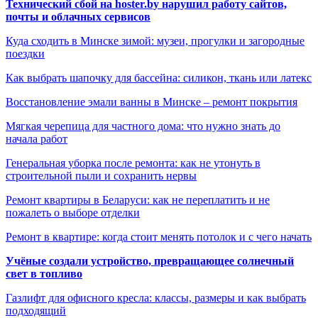
Технический сбой на hoster.by нарушил работу сайтов,
почты и облачных сервисов
Куда сходить в Минске зимой: музеи, прогулки и загородные
поездки
Как выбрать шапочку для бассейна: силикон, ткань или латекс
Восстановление эмали ванны в Минске – ремонт покрытия
Мягкая черепица для частного дома: что нужно знать до
начала работ
Генеральная уборка после ремонта: как не утонуть в
строительной пыли и сохранить нервы
Ремонт квартиры в Беларуси: как не переплатить и не
пожалеть о выборе отделки
Ремонт в квартире: когда стоит менять потолок и с чего начать
Учёные создали устройство, превращающее солнечный
свет в топливо
Газлифт для офисного кресла: классы, размеры и как выбрать
подходящий