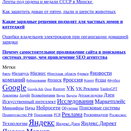
Ленты под ордена и медали СССР в Минске
Как защитить диван от пятен, пыли и шерсти животных
Какие зарядные решения подходят для частных домов и
коттеджей
Ошибки владельцев электрокаров при организации домашней
зарядки
Почему самостоятельное продвижение сайта в поисковых
системах лучше, чем привлечение SEO агентства
Метки
#новости
#бизнес
#беларусь
#авто
#деньги
#брестская_область
#россия
компаний
#сша
#поиск
#футбол
#образование
#спорт
Google
VK
VK Реклама
Rustore
YandexGPT
Google Ads
Ozon
Дзен
Апдейт
Великобритания
Аналитика
Выдача
Детские поделки
Видео
Исследования
Маркетплейс
Искусственный интеллект
Нейросети
Поисковые системы
Минцифры
Наука
Обучение
Реклама
Правительство РФ
Роскомнадзор
Роскосмос
Приложения
РСЯ
Яндекс
Яндекс.Директ
Технологии
Яндекс.Дзен