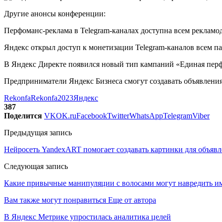
Другие анонсы конференции:
Перфоманс-реклама в Telegram-каналах доступна всем рекламо
Яндекс открыл доступ к монетизации Telegram-каналов всем п
В Яндекс Директе появился новый тип кампаний «Единая пер
Предприниматели Яндекс Бизнеса смогут создавать объявлени
Rekonfa
Rekonfa2023
Яндекс
387
Поделится
VK
OK.ru
Facebook
Twitter
WhatsApp
Telegram
Viber
Предыдущая запись
Нейросеть YandexART помогает создавать картинки для объявл
Следующая запись
Какие привычные манипуляции с волосами могут навредить и
Вам также могут понравиться
Еще от автора
В Яндекс Метрике упростилась аналитика целей