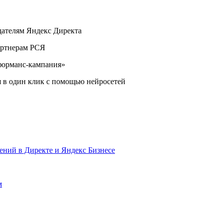
дателям Яндекс Директа
артнерам РСЯ
форманс-кампания»
я в один клик с помощью нейросетей
ений в Директе и Яндекс Бизнесе
м