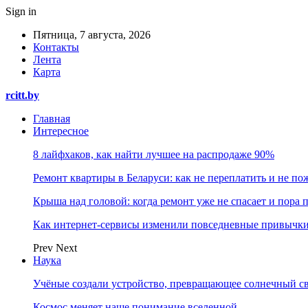
Sign in
Пятница, 7 августа, 2026
Контакты
Лента
Карта
rcitt.by
Главная
Интересное
8 лайфхаков, как найти лучшее на распродаже 90%
Ремонт квартиры в Беларуси: как не переплатить и не по
Крыша над головой: когда ремонт уже не спасает и пора
Как интернет-сервисы изменили повседневные привычки
Prev
Next
Наука
Учёные создали устройство, превращающее солнечный св
Космос меняет наше понимание вселенной