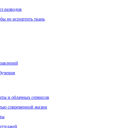
ез разводов
обы не испортить ткань
правлений
бучения
очты и облачных сервисов
стью современной жизни
нты
оттеджей