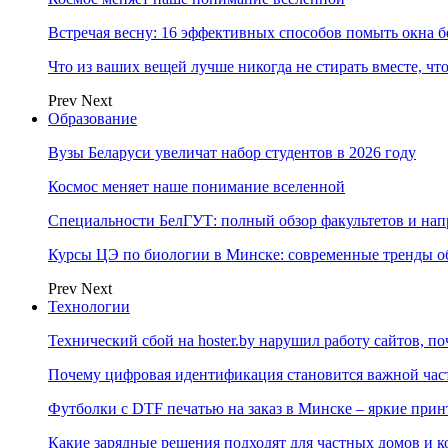
Встречая весну: 16 эффективных способов помыть окна б
Что из ваших вещей лучше никогда не стирать вместе, чт
Prev
Next
Образование
Вузы Беларуси увеличат набор студентов в 2026 году
Космос меняет наше понимание вселенной
Специальности БелГУТ: полный обзор факультетов и на
Курсы ЦЭ по биологии в Минске: современные тренды о
Prev
Next
Технологии
Технический сбой на hoster.by нарушил работу сайтов, п
Почему цифровая идентификация становится важной ча
Футболки с DTF печатью на заказ в Минске – яркие при
Какие зарядные решения подходят для частных домов и к