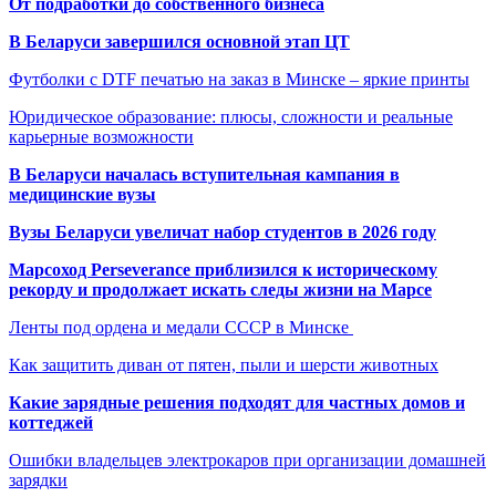
От подработки до собственного бизнеса
В Беларуси завершился основной этап ЦТ
Футболки с DTF печатью на заказ в Минске – яркие принты
Юридическое образование: плюсы, сложности и реальные
карьерные возможности
В Беларуси началась вступительная кампания в
медицинские вузы
Вузы Беларуси увеличат набор студентов в 2026 году
Марсоход Perseverance приблизился к историческому
рекорду и продолжает искать следы жизни на Марсе
Ленты под ордена и медали СССР в Минске
Как защитить диван от пятен, пыли и шерсти животных
Какие зарядные решения подходят для частных домов и
коттеджей
Ошибки владельцев электрокаров при организации домашней
зарядки