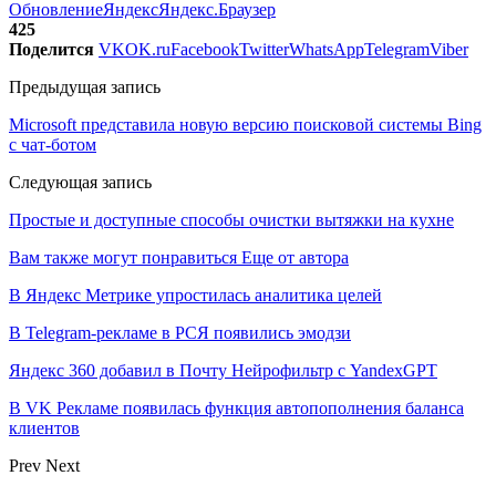
Обновление
Яндекс
Яндекс.Браузер
425
Поделится
VK
OK.ru
Facebook
Twitter
WhatsApp
Telegram
Viber
Предыдущая запись
Microsoft представила новую версию поисковой системы Bing
с чат-ботом
Следующая запись
Простые и доступные способы очистки вытяжки на кухне
Вам также могут понравиться
Еще от автора
В Яндекс Метрике упростилась аналитика целей
В Telegram-рекламе в РСЯ появились эмодзи
Яндекс 360 добавил в Почту Нейрофильтр с YandexGPT
В VK Рекламе появилась функция автопополнения баланса
клиентов
Prev
Next