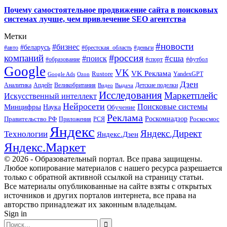
Почему самостоятельное продвижение сайта в поисковых
системах лучше, чем привлечение SEO агентства
Метки
#новости
#бизнес
#беларусь
#авто
#деньги
#брестская_область
#россия
компаний
#сша
#поиск
#футбол
#образование
#спорт
Google
VK
VK Реклама
Rustore
YandexGPT
Google Ads
Ozon
Дзен
Апдейт
Великобритания
Аналитика
Выдача
Детские поделки
Видео
Исследования
Маркетплейс
Искусственный интеллект
Нейросети
Поисковые системы
Минцифры
Наука
Обучение
Реклама
Правительство РФ
Роскомнадзор
Роскосмос
Приложения
РСЯ
Яндекс
Яндекс.Директ
Технологии
Яндекс.Дзен
Яндекс.Маркет
© 2026 - Образовательный портал. Все права защищены.
Любое копирование материалов с нашего ресурса разрешается
только с обратной активной ссылкой на страницу статьи.
Все материалы опубликованные на сайте взяты с открытых
источников и других порталов интернета, все права на
авторство принадлежат их законным владельцам.
Sign in