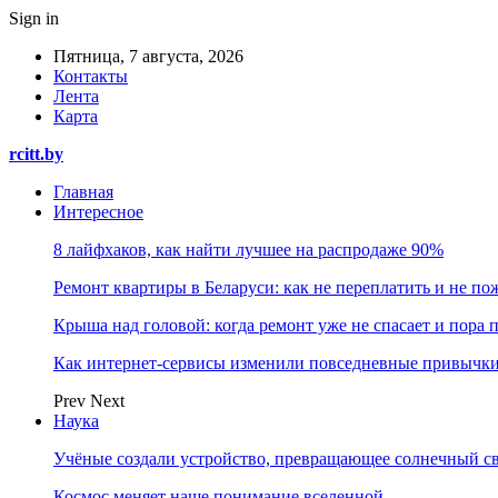
Sign in
Пятница, 7 августа, 2026
Контакты
Лента
Карта
rcitt.by
Главная
Интересное
8 лайфхаков, как найти лучшее на распродаже 90%
Ремонт квартиры в Беларуси: как не переплатить и не по
Крыша над головой: когда ремонт уже не спасает и пора
Как интернет-сервисы изменили повседневные привычки
Prev
Next
Наука
Учёные создали устройство, превращающее солнечный св
Космос меняет наше понимание вселенной