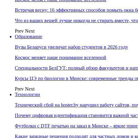
Встречая весну: 16 эффективных способов помыть окна б
Что из ваших вещей лучше никогда не стирать вместе, чт
Prev
Next
Образование
Вузы Беларуси увеличат набор студентов в 2026 году
Космос меняет наше понимание вселенной
Специальности БелГУТ: полный обзор факультетов и на
Курсы ЦЭ по биологии в Минске: современные тренды о
Prev
Next
Технологии
Технический сбой на hoster.by нарушил работу сайтов, п
Почему цифровая идентификация становится важной ча
Футболки с DTF печатью на заказ в Минске – яркие при
Какие зарядные решения подходят для частных домов и к