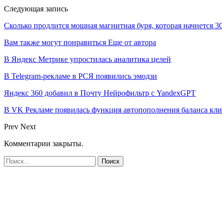
Следующая запись
Сколько продлится мощная магнитная буря, которая начнется 30
Вам также могут понравиться
Еще от автора
В Яндекс Метрике упростилась аналитика целей
В Telegram-рекламе в РСЯ появились эмодзи
Яндекс 360 добавил в Почту Нейрофильтр с YandexGPT
В VK Рекламе появилась функция автопополнения баланса кл
Prev
Next
Комментарии закрыты.