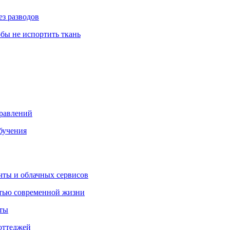
ез разводов
обы не испортить ткань
правлений
бучения
очты и облачных сервисов
стью современной жизни
нты
оттеджей