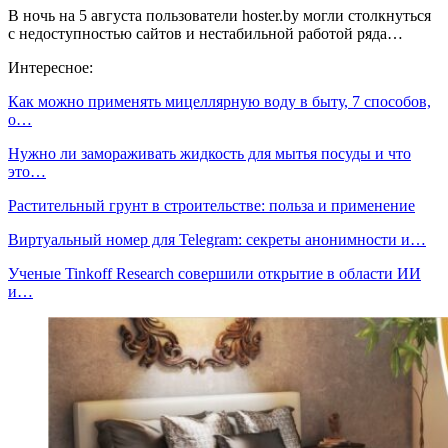
В ночь на 5 августа пользователи hoster.by могли столкнуться
с недоступностью сайтов и нестабильной работой ряда…
Интересное:
Как можно применять мицеллярную воду в быту, 7 способов,
о…
Нужно ли замораживать жидкость для мытья посуды и что
это…
Растительный грунт в строительстве: польза и применение
Виртуальный номер для Telegram: секреты анонимности и…
Ученые Tinkoff Research совершили открытие в области ИИ
и…