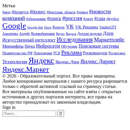
Метки
#новости
#бизнес
#беларусь
#авто
#деньги
#брестская_область
#россия
компаний
#сша
#поиск
#футбол
#образование
#спорт
Google
VK
VK Реклама
Rustore
YandexGPT
Google Ads
Ozon
Дзен
Апдейт
Великобритания
Аналитика
Выдача
Детские поделки
Видео
Исследования
Маркетплейс
Искусственный интеллект
Нейросети
Поисковые системы
Минцифры
Наука
Обучение
Реклама
Правительство РФ
Роскомнадзор
Роскосмос
Приложения
РСЯ
Яндекс
Яндекс.Директ
Технологии
Яндекс.Дзен
Яндекс.Маркет
© 2026 - Образовательный портал. Все права защищены.
Любое копирование материалов с нашего ресурса разрешается
только с обратной активной ссылкой на страницу статьи.
Все материалы опубликованные на сайте взяты с открытых
источников и других порталов интернета, все права на
авторство принадлежат их законным владельцам.
Sign in