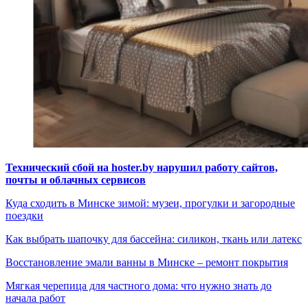
Технический сбой на hoster.by нарушил работу сайтов,
почты и облачных сервисов
Куда сходить в Минске зимой: музеи, прогулки и загородные
поездки
Как выбрать шапочку для бассейна: силикон, ткань или латекс
Восстановление эмали ванны в Минске – ремонт покрытия
Мягкая черепица для частного дома: что нужно знать до
начала работ