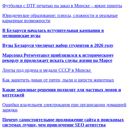
Футболки с DTF печатью на заказ в Минске – яркие принты
Юридическое образование: плюсы, сложности и реальные
карьерные возможности
В Беларуси началась вступительная кампания в
медицинские вузы
Вузы Беларуси увеличат набор студентов в 2026 году
Марсоход Perseverance приблизился к историческому
рекорду и продолжает искать следы жизни на Марсе
Ленты под ордена и медали СССР в Минске
Как защитить диван от пятен, пыли и шерсти животных
Какие зарядные решения подходят для частных домов и
коттеджей
Ошибки владельцев электрокаров при организации домашней
зарядки
Почему самостоятельное продвижение сайта в поисковых
системах лучше, чем привлечение SEO агентства