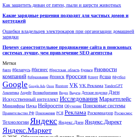
Как защитить диван от пятен, пыли и шерсти животных
Какие зарядные решения подходят для частных домов и
коттеджей
Ошибки владельцев электрокаров при организации домашней
зарядки
Почему самостоятельное продвижение сайта в поисковых
системах лучше, чем привлечение SEO агентства
Метки
#новости
#бизнес
#беларусь
#авто
#деньги
#брестская_область
#россия
компаний
#сша
#поиск
#футбол
#образование
#спорт
Google
VK
VK Реклама
Rustore
YandexGPT
Google Ads
Ozon
Дзен
Апдейт
Великобритания
Аналитика
Выдача
Детские поделки
Видео
Исследования
Маркетплейс
Искусственный интеллект
Нейросети
Поисковые системы
Минцифры
Наука
Обучение
Реклама
Правительство РФ
Роскомнадзор
Роскосмос
Приложения
РСЯ
Яндекс
Яндекс.Директ
Технологии
Яндекс.Дзен
Яндекс.Маркет