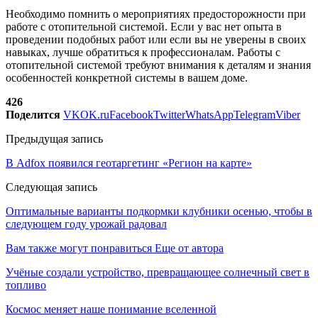
Необходимо помнить о мероприятиях предосторожности при
работе с отопительной системой. Если у вас нет опыта в
проведении подобных работ или если вы не уверены в своих
навыках, лучше обратиться к профессионалам. Работы с
отопительной системой требуют внимания к деталям и знания
особенностей конкретной системы в вашем доме.
426
Поделится
VK
OK.ru
Facebook
Twitter
WhatsApp
Telegram
Viber
Предыдущая запись
В Adfox появился геотаргетинг «Регион на карте»
Следующая запись
Оптимальные варианты подкормки клубники осенью, чтобы в
следующем году урожай радовал
Вам также могут понравиться
Еще от автора
Учёные создали устройство, превращающее солнечный свет в
топливо
Космос меняет наше понимание вселенной