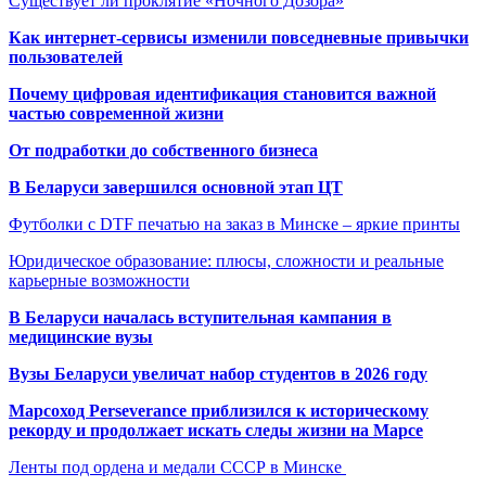
Существует ли проклятие «Ночного Дозора»
Как интернет-сервисы изменили повседневные привычки
пользователей
Почему цифровая идентификация становится важной
частью современной жизни
От подработки до собственного бизнеса
В Беларуси завершился основной этап ЦТ
Футболки с DTF печатью на заказ в Минске – яркие принты
Юридическое образование: плюсы, сложности и реальные
карьерные возможности
В Беларуси началась вступительная кампания в
медицинские вузы
Вузы Беларуси увеличат набор студентов в 2026 году
Марсоход Perseverance приблизился к историческому
рекорду и продолжает искать следы жизни на Марсе
Ленты под ордена и медали СССР в Минске