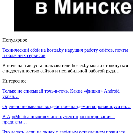
Популярное
Технический сбой на hoster.by нарушил работу сайтов, почты
и облачных сервисов
В ночь на 5 августа пользователи hoster.by могли столкнуться
с недоступностью сайтов и нестабильной работой ряда…
Интересное:
Только не списывай точь-в-точь. Какие «фишки» Android
украл…
Оценено небывалое воздействие пандемии коронавируса на…
В AppMetrica появился инструмент прогнозирования –
предикты…
Что делать, если на окнах с двойным остеклением появился…