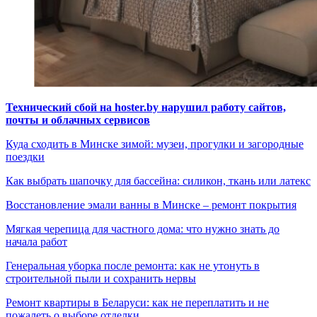
Технический сбой на hoster.by нарушил работу сайтов,
почты и облачных сервисов
Куда сходить в Минске зимой: музеи, прогулки и загородные
поездки
Как выбрать шапочку для бассейна: силикон, ткань или латекс
Восстановление эмали ванны в Минске – ремонт покрытия
Мягкая черепица для частного дома: что нужно знать до
начала работ
Генеральная уборка после ремонта: как не утонуть в
строительной пыли и сохранить нервы
Ремонт квартиры в Беларуси: как не переплатить и не
пожалеть о выборе отделки