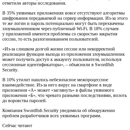
отметили авторы исследования.
В 35% уязвимых приложениях вовсе отсутствуют алгоритмы
шифрования передаваемой на сервер информации. Из-за этого
те же логин и пароль потенциально могут быть перехвачены
злоумышленником через публичный Wi-Fi. В 18% случаев
у приложений имеются проблемы со скоростью закрытия
сессии, то есть разлогиниванием пользователей.
«Из-за слишком долгой жизни сессии или некорректной
реализации функции выхода из приложения злоумышленник
может получить доступ к аккаунту пользователя, используя
сессионные идентификаторы», – объяснили в Swordfish
Security.
В 10% утилит нашлось небезопасное межпроцессное
взаимодействие. Из-за него вирус на смартфоне в виде
приложения «А» может «заглянуть» в файлы уязвимого
приложения «Б», что чревато разными последствиями, вплоть
до воровства паролей.
Компания Swordfish Security уведомила об обнаружении
проблем разработчиков всех уязвимых программ.
Сейчас читают