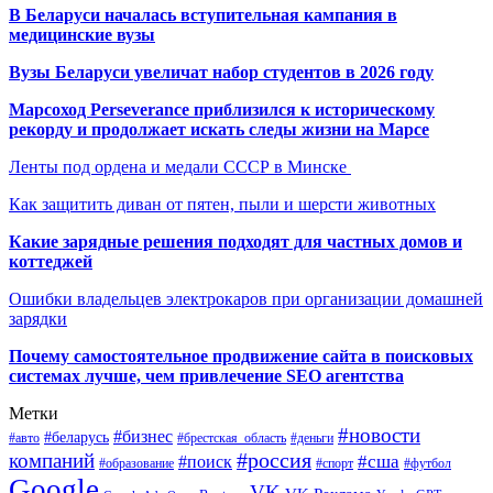
В Беларуси началась вступительная кампания в
медицинские вузы
Вузы Беларуси увеличат набор студентов в 2026 году
Марсоход Perseverance приблизился к историческому
рекорду и продолжает искать следы жизни на Марсе
Ленты под ордена и медали СССР в Минске
Как защитить диван от пятен, пыли и шерсти животных
Какие зарядные решения подходят для частных домов и
коттеджей
Ошибки владельцев электрокаров при организации домашней
зарядки
Почему самостоятельное продвижение сайта в поисковых
системах лучше, чем привлечение SEO агентства
Метки
#новости
#бизнес
#беларусь
#авто
#деньги
#брестская_область
#россия
компаний
#сша
#поиск
#футбол
#образование
#спорт
Google
VK