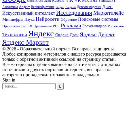
VK Реклама
Rustore
YandexGPT
Google Ads
Ozon
Дзен
Апдейт
Великобритания
Аналитика
Выдача
Детские поделки
Видео
Исследования
Маркетплейс
Искусственный интеллект
Нейросети
Поисковые системы
Минцифры
Наука
Обучение
Реклама
Правительство РФ
Роскомнадзор
Роскосмос
Приложения
РСЯ
Яндекс
Яндекс.Директ
Технологии
Яндекс.Дзен
Яндекс.Маркет
© 2026 - Образовательный портал. Все права защищены.
Любое копирование материалов с нашего ресурса разрешается
только с обратной активной ссылкой на страницу статьи.
Все материалы опубликованные на сайте взяты с открытых
источников и других порталов интернета, все права на
авторство принадлежат их законным владельцам.
Sign in