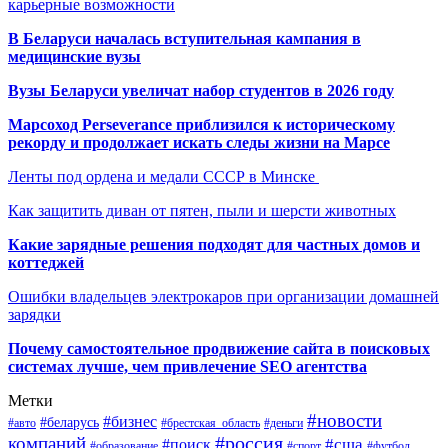
карьерные возможности
В Беларуси началась вступительная кампания в
медицинские вузы
Вузы Беларуси увеличат набор студентов в 2026 году
Марсоход Perseverance приблизился к историческому
рекорду и продолжает искать следы жизни на Марсе
Ленты под ордена и медали СССР в Минске
Как защитить диван от пятен, пыли и шерсти животных
Какие зарядные решения подходят для частных домов и
коттеджей
Ошибки владельцев электрокаров при организации домашней
зарядки
Почему самостоятельное продвижение сайта в поисковых
системах лучше, чем привлечение SEO агентства
Метки
#новости
#бизнес
#беларусь
#авто
#деньги
#брестская_область
#россия
компаний
#сша
#поиск
#футбол
#образование
#спорт