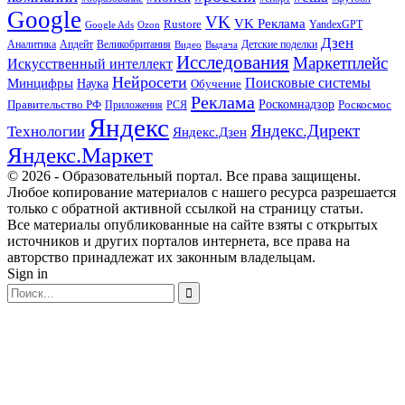
Google
VK
VK Реклама
Rustore
YandexGPT
Google Ads
Ozon
Дзен
Апдейт
Великобритания
Аналитика
Выдача
Детские поделки
Видео
Исследования
Маркетплейс
Искусственный интеллект
Нейросети
Поисковые системы
Минцифры
Наука
Обучение
Реклама
Правительство РФ
Роскомнадзор
Роскосмос
Приложения
РСЯ
Яндекс
Яндекс.Директ
Технологии
Яндекс.Дзен
Яндекс.Маркет
© 2026 - Образовательный портал. Все права защищены.
Любое копирование материалов с нашего ресурса разрешается
только с обратной активной ссылкой на страницу статьи.
Все материалы опубликованные на сайте взяты с открытых
источников и других порталов интернета, все права на
авторство принадлежат их законным владельцам.
Sign in