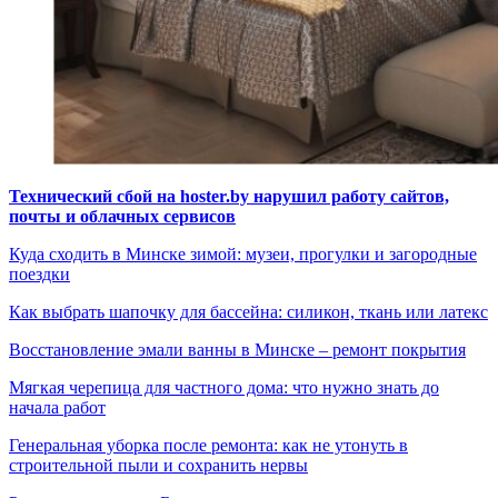
Технический сбой на hoster.by нарушил работу сайтов,
почты и облачных сервисов
Куда сходить в Минске зимой: музеи, прогулки и загородные
поездки
Как выбрать шапочку для бассейна: силикон, ткань или латекс
Восстановление эмали ванны в Минске – ремонт покрытия
Мягкая черепица для частного дома: что нужно знать до
начала работ
Генеральная уборка после ремонта: как не утонуть в
строительной пыли и сохранить нервы