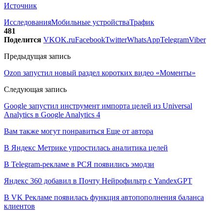
Источник
Исследования
Мобильные устройства
Трафик
481
Поделится
VK
OK.ru
Facebook
Twitter
WhatsApp
Telegram
Viber
Предыдущая запись
Ozon запустил новый раздел коротких видео «Моменты»
Следующая запись
Google запустил инструмент импорта целей из Universal
Analytics в Google Analytics 4
Вам также могут понравиться
Еще от автора
В Яндекс Метрике упростилась аналитика целей
В Telegram-рекламе в РСЯ появились эмодзи
Яндекс 360 добавил в Почту Нейрофильтр с YandexGPT
В VK Рекламе появилась функция автопополнения баланса
клиентов