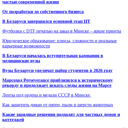
частью современной жизни
От подработки до собственного бизнеса
В Беларуси завершился основной этап ЦТ
Футболки с DTF печатью на заказ в Минске – яркие принты
Юридическое образование: плюсы, сложности и реальные
карьерные возможности
В Беларуси началась вступительная кампания в
медицинские вузы
Вузы Беларуси увеличат набор студентов в 2026 году
Марсоход Perseverance приблизился к историческому
рекорду и продолжает искать следы жизни на Марсе
Ленты под ордена и медали СССР в Минске
Как защитить диван от пятен, пыли и шерсти животных
Какие зарядные решения подходят для частных домов и
коттеджей