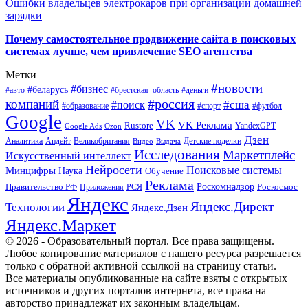
Ошибки владельцев электрокаров при организации домашней
зарядки
Почему самостоятельное продвижение сайта в поисковых
системах лучше, чем привлечение SEO агентства
Метки
#новости
#бизнес
#беларусь
#авто
#деньги
#брестская_область
#россия
компаний
#сша
#поиск
#футбол
#образование
#спорт
Google
VK
VK Реклама
Rustore
YandexGPT
Google Ads
Ozon
Дзен
Апдейт
Великобритания
Аналитика
Выдача
Детские поделки
Видео
Исследования
Маркетплейс
Искусственный интеллект
Нейросети
Поисковые системы
Минцифры
Наука
Обучение
Реклама
Правительство РФ
Роскомнадзор
Роскосмос
Приложения
РСЯ
Яндекс
Яндекс.Директ
Технологии
Яндекс.Дзен
Яндекс.Маркет
© 2026 - Образовательный портал. Все права защищены.
Любое копирование материалов с нашего ресурса разрешается
только с обратной активной ссылкой на страницу статьи.
Все материалы опубликованные на сайте взяты с открытых
источников и других порталов интернета, все права на
авторство принадлежат их законным владельцам.