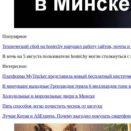
Популярное
Технический сбой на hoster.by нарушил работу сайтов, почты и
В ночь на 5 августа пользователи hoster.by могли столкнуться
Интересное:
Платформа MyTracker представила новый бесплатный инстру
В минувшие выходные Гренландия теряла 6 миллиардов тонн
Холодильные и морозильные двери в Минске
Пять способов легко почистить чеснок от шелухи
Лучше Китая и AliExpress. Почему выгодно покупать смартф