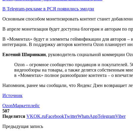
В Telegram-рекламе в РСЯ появились эмодзи
Основным способом монетизировать контент станет добавление 
В апреле монетизация будет доступна блогерам и авторам по пр
В «Моментах» будут и элементы геймификации для авторов – и
интеграции. В поддержку авторов контента Ozon планирует инв
Евгений Ширинкин
, руководитель социальной коммерции Oz
Ozon – огромное сообщество продавцов и покупателей. 
видеообзоры на товары, а также делятся собственным мн
в «Моментах» полное разнообразие контента – о впечатл
Напомним, ранее мы сообщали, что Яндекс Дзен возвращает л
Источник
Ozon
Маркетплейс
507
Поделится
VK
OK.ru
Facebook
Twitter
WhatsApp
Telegram
Viber
Предыдущая запись