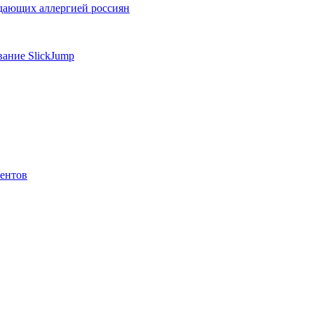
адающих аллергией россиян
вание SlickJump
иентов