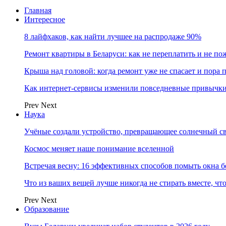
Главная
Интересное
8 лайфхаков, как найти лучшее на распродаже 90%
Ремонт квартиры в Беларуси: как не переплатить и не по
Крыша над головой: когда ремонт уже не спасает и пора
Как интернет-сервисы изменили повседневные привычки
Prev
Next
Наука
Учёные создали устройство, превращающее солнечный св
Космос меняет наше понимание вселенной
Встречая весну: 16 эффективных способов помыть окна б
Что из ваших вещей лучше никогда не стирать вместе, чт
Prev
Next
Образование