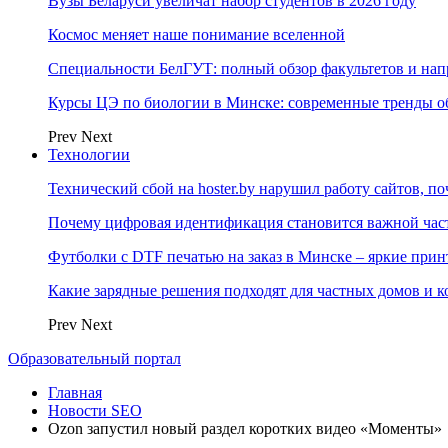
Вузы Беларуси увеличат набор студентов в 2026 году
Космос меняет наше понимание вселенной
Специальности БелГУТ: полный обзор факультетов и на
Курсы ЦЭ по биологии в Минске: современные тренды о
Prev
Next
Технологии
Технический сбой на hoster.by нарушил работу сайтов, п
Почему цифровая идентификация становится важной ча
Футболки с DTF печатью на заказ в Минске – яркие при
Какие зарядные решения подходят для частных домов и к
Prev
Next
Образовательный портал
Главная
Новости SEO
Ozon запустил новый раздел коротких видео «Моменты»