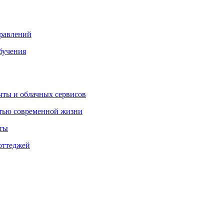
правлений
бучения
очты и облачных сервисов
стью современной жизни
нты
оттеджей