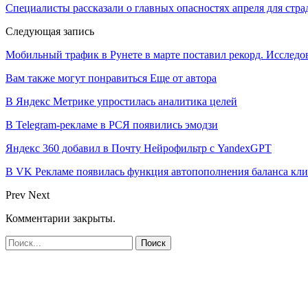
Специалисты рассказали о главных опасностях апреля для стр
Следующая запись
Мобильный трафик в Рунете в марте поставил рекорд. Исследо
Вам также могут понравиться
Еще от автора
В Яндекс Метрике упростилась аналитика целей
В Telegram-рекламе в РСЯ появились эмодзи
Яндекс 360 добавил в Почту Нейрофильтр с YandexGPT
В VK Рекламе появилась функция автопополнения баланса кл
Prev
Next
Комментарии закрыты.