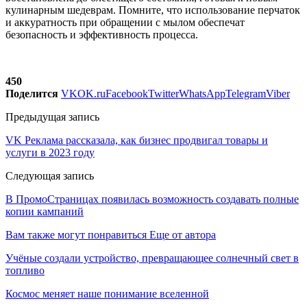
кулинарным шедеврам. Помните, что использование перчаток
и аккуратность при обращении с мылом обеспечат
безопасность и эффективность процесса.
450
Поделится
VK
OK.ru
Facebook
Twitter
WhatsApp
Telegram
Viber
Предыдущая запись
VK Реклама рассказала, как бизнес продвигал товары и
услуги в 2023 году
Следующая запись
В ПромоСтраницах появилась возможность создавать полные
копии кампаний
Вам также могут понравиться
Еще от автора
Учёные создали устройство, превращающее солнечный свет в
топливо
Космос меняет наше понимание вселенной