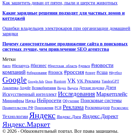
Как защитить диван от пятен, пыли и шерсти животных
Какие зарядные решения подходят для частных домов и
коттеджей
Ошибки владельцев электрокаров при организации домашней
зарядки
Почему самостоятельное продвижение сайта в поисковых
системах лучше, чем привлечение SEO агентства
Метки
#новости
#бизнес
#беларусь
#авто
#деньги
#брестская_область
#россия
компаний
#сша
#поиск
#футбол
#образование
#спорт
Google
VK
VK Реклама
Rustore
YandexGPT
Google Ads
Ozon
Дзен
Апдейт
Великобритания
Аналитика
Выдача
Детские поделки
Видео
Исследования
Маркетплейс
Искусственный интеллект
Нейросети
Поисковые системы
Минцифры
Наука
Обучение
Реклама
Правительство РФ
Роскомнадзор
Роскосмос
Приложения
РСЯ
Яндекс
Яндекс.Директ
Технологии
Яндекс.Дзен
Яндекс.Маркет
© 2026 - Образовательный портал. Все права защищены.